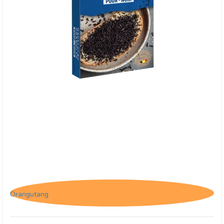
*Jacques Granulated Dark - Mørk chokolade
pålæg
Orangutang