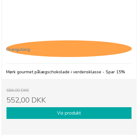
12 x Jacques Matinettes, Mørk pålægschokolade
Orangutang
Mørk gourmet pålægschokolade i verdensklasse - Spar 15%
684,00 DKK
552,00 DKK
Vis produkt