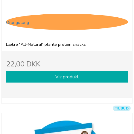
(P) The Protein Ball Co. Salted Caramel -
Plantebaseret
Orangutang
Lækre "All-Natural" plante protein snacks
22,00 DKK
Vis produkt
TILBUD