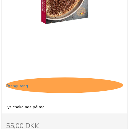
*Jacques Granulated Lait - Lys chokolade pålæg
Orangutang
Lys chokolade pålæg
55,00 DKK