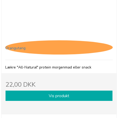
(HF) Protein Ball Co. Coffee Oat Muffin, Breakfast
to-go
Orangutang
Lækre "All-Natural" protein morgenmad eller snack
22,00 DKK
Vis produkt