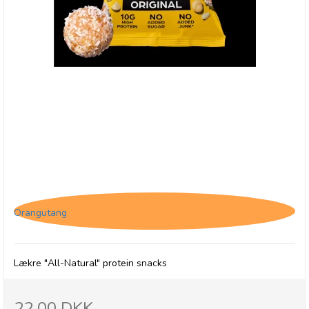
(O) The Protein Ball Co. Coconut & Macadamia
Orangutang
Lækre "All-Natural" protein snacks
22,00 DKK