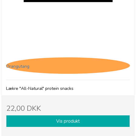
(O) The Protein Ball Co. Peanut Butter
Orangutang
Lækre "All-Natural" protein snacks
22,00 DKK
Vis produkt