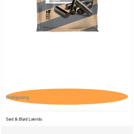
Darrell Lea, Batch 37 Natural Licorice, 200g
Orangutang
Sød & Blød Lakrids