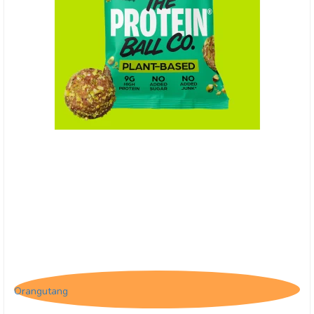
(P) The Protein Ball Co. Lemon & Pistacio -
Plantebaseret
Orangutang