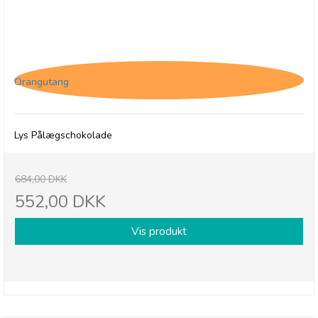
12 x Jacques Matinettes Lait, Lys
pålægschokolade
Orangutang
Lys Pålægschokolade
684,00 DKK
552,00 DKK
Vis produkt