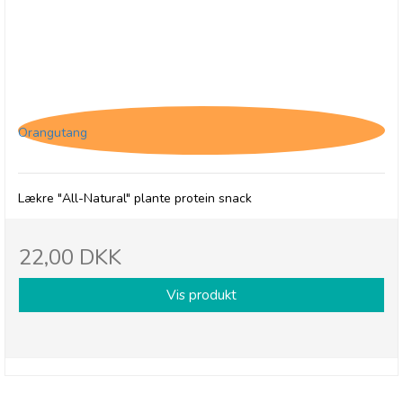
(P) The Protein Ball Co. Peanut Butter -
Plantebaseret
Orangutang
Lækre "All-Natural" plante protein snack
22,00 DKK
Vis produkt