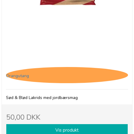
Darrell Lea, Batch 37 Natural Strawberry Licorice,
200g
Orangutang
Sød & Blød Lakrids med jordbærsmag
50,00 DKK
Vis produkt