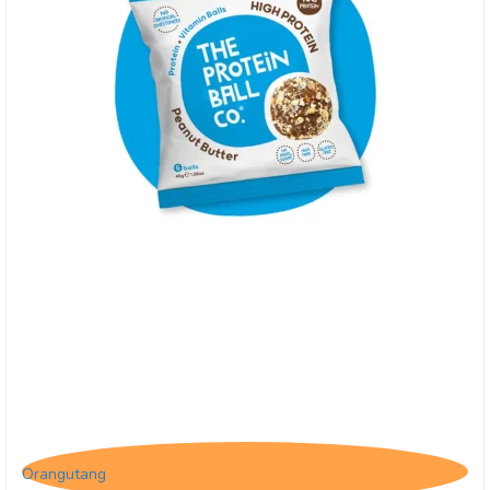
(U) Protein Ball Co. Peanut Butter - BB 31/8-26
Orangutang