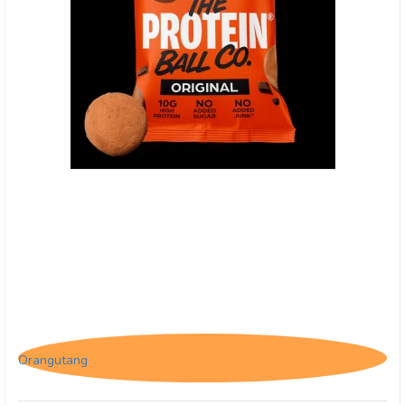
(O) The Protein Ball Co. Cacao & Orange
Orangutang