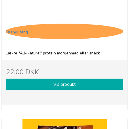
(HF) The Protein Ball Co. Blueberry Oat Muffin,
High Fibre
Orangutang
Lækre "All-Natural" protein morgenmad eller snack
22,00 DKK
Vis produkt