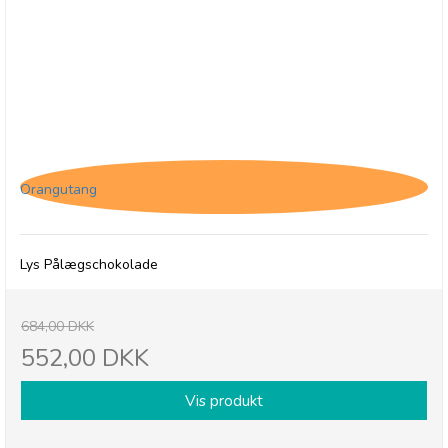
12 x Jacques Matinettes Lait, Lys
pålægschokolade
Orangutang
Lys Pålægschokolade
684,00 DKK
552,00 DKK
Vis produkt