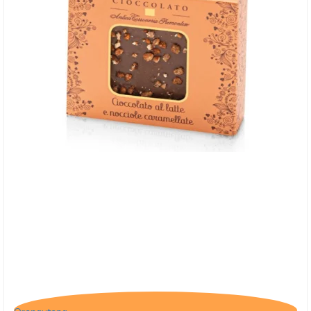
Antica, Cioccolato - Mælkechokolade med
karamelliseret hasselnødder, 40g