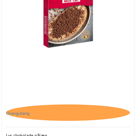
*Jacques Granulated Lait - Lys chokolade pålæg
Orangutang
Lys chokolade pålæg