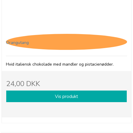
Antica, Cioccolato - Hvid chokolade med mandler
og pistacie, 40g
Orangutang
Hvid italiensk chokolade med mandler og pistacienødder.
24,00 DKK
Vis produkt