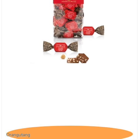
Antica Perfetto - Mælkechokoladepraline med
hasselnødder
Orangutang