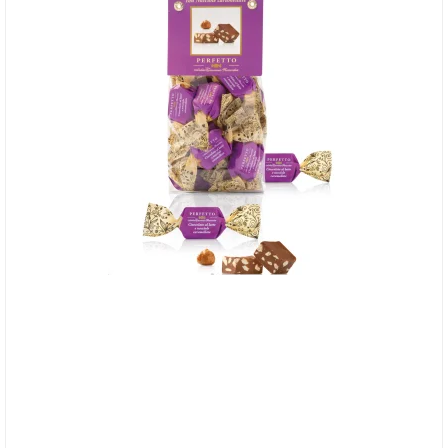
Antica Perfetto - Mælkechokolade med