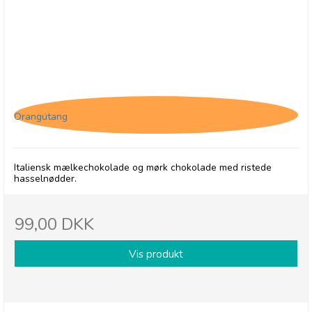
Antica Perfetto - Gianduja
hasselnøddemælkchokoladepraline med hele
hasselnødder
Orangutang
Italiensk mælkechokolade og mørk chokolade med ristede
hasselnødder.
99,00 DKK
Vis produkt