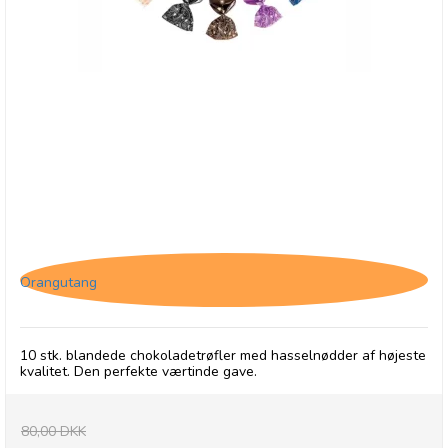
10 stk. blandede Tartufo
Orangutang
10 stk. blandede chokoladetrøfler med hasselnødder af højeste
kvalitet. Den perfekte værtinde gave.
80,00 DKK