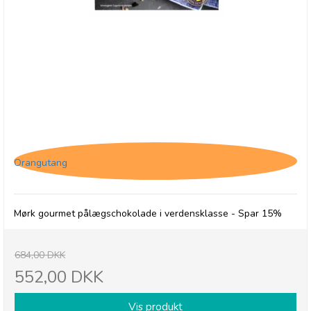
12 x Jacques Matinettes, Mørk pålægschokolade
Orangutang
Mørk gourmet pålægschokolade i verdensklasse - Spar 15%
684,00 DKK
552,00 DKK
Vis produkt