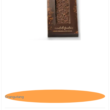
Antica, La Perfetta - 70% mørk chokolade med
kakaonibs
Orangutang