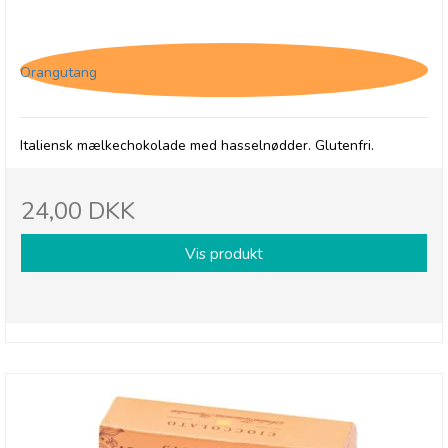
Antica, Cioccolato - Mælkechokolade med
hasselnødder, 40g
Orangutang
Italiensk mælkechokolade med hasselnødder. Glutenfri.
24,00 DKK
Vis produkt