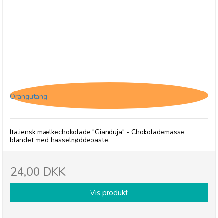
Antica, Cioccolato - Gianduja chokolade 40g
Orangutang
Italiensk mælkechokolade "Gianduja" - Chokolademasse
blandet med hasselnøddepaste.
24,00 DKK
Vis produkt