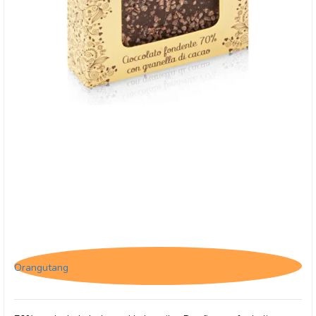
Antica, Cioccolato - 70% mørk chokolade med
kakaonibs, 40g
Orangutang