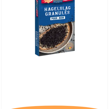
*Jacques Granulated Dark - Mørk chokolade
pålæg