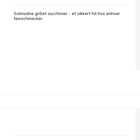
Solmodne grillet zucchinier - et sikkert hit hos enhver
feinschmecker.
Pelagonia, Hot Aivar