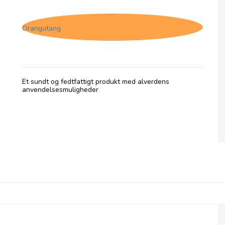
Pelagonia, Aivar
Orangutang
Et sundt og fedtfattigt produkt med alverdens
anvendelsesmuligheder
Pelagonia, Grilled Aubergine