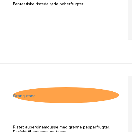
Fantastiske ristede røde peberfrugter.
Pelagonia, Smoky Roasted Aubergine
Orangutang
Ristet auberginemousse med grønne pepperfrugter.
Perfekt til antipasti og tapas.