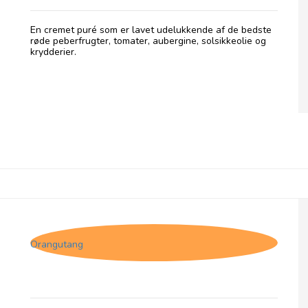
En cremet puré som er lavet udelukkende af de bedste
røde peberfrugter, tomater, aubergine, solsikkeolie og
krydderier.
Pelagonia, Roasted Red Peppers
Orangutang