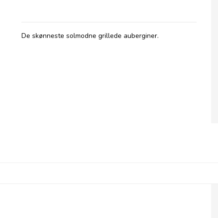
De skønneste solmodne grillede auberginer.
Pelagonia, Grillet Zucchini