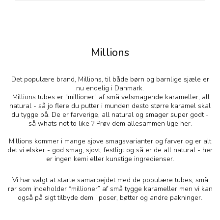
Millions
Det populære brand, Millions, til både børn og barnlige sjæle er
nu endelig i Danmark.
Millions tubes er "millioner" af små velsmagende karameller, all
natural - så jo flere du putter i munden desto større karamel skal
du tygge på. De er farverige, all natural og smager super godt -
så whats not to like ? Prøv dem allesammen lige her.
Millions kommer i mange sjove smagsvarianter og farver og er alt
det vi elsker - god smag, sjovt, festligt og så er de all natural - her
er ingen kemi eller kunstige ingredienser.
Vi har valgt at starte samarbejdet med de populære tubes, små
rør som indeholder “millioner” af små tygge karameller men vi kan
også på sigt tilbyde dem i poser, bøtter og andre pakninger.