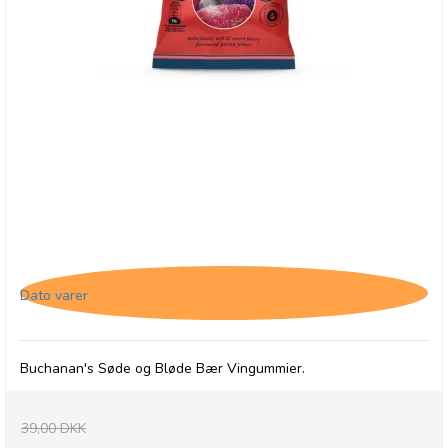
Buchanan's Forest Fruit Jellies, 28/2-26
Dato varer
Buchanan's Søde og Bløde Bær Vingummier.
39,00 DKK