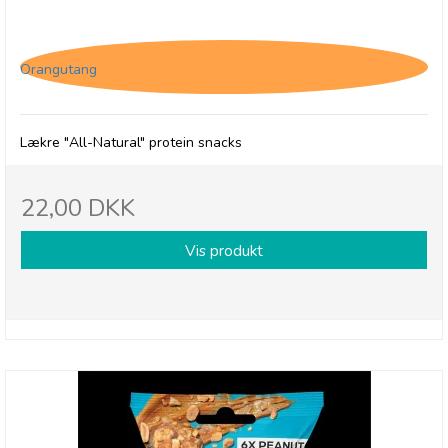
(O) The Protein Ball Co. Coconut & Macadamia
Orangutang
Lækre "All-Natural" protein snacks
22,00 DKK
Vis produkt