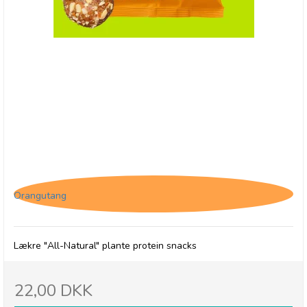
(P) The Protein Ball Co. Salted Caramel -
Plantebaseret
Orangutang
Lækre "All-Natural" plante protein snacks
22,00 DKK