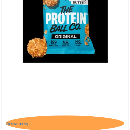
(O) The Protein Ball Co. Peanut Butter
Orangutang