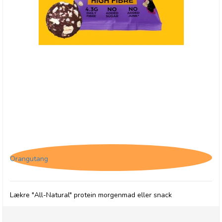
(HF) The Protein Ball Co. Blueberry Oat Muffin,
High Fibre
Orangutang
Lækre "All-Natural" protein morgenmad eller snack