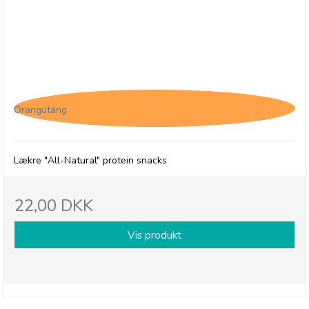
(O) The Protein Ball Co. Cacao & Orange
Orangutang
Lækre "All-Natural" protein snacks
22,00 DKK
Vis produkt