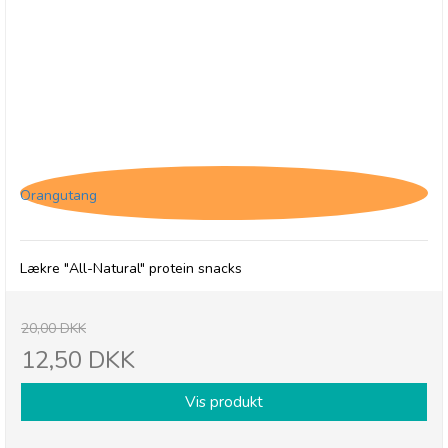
(U) Protein Ball Co. Peanut Butter - BB 31/8-26
Orangutang
Lækre "All-Natural" protein snacks
20,00 DKK
12,50 DKK
Vis produkt