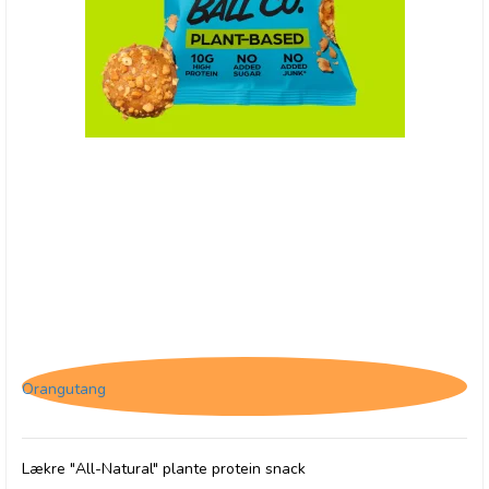
(P) The Protein Ball Co. Peanut Butter -
Plantebaseret
Orangutang
Lækre "All-Natural" plante protein snack