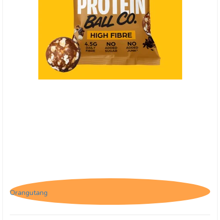
(HF) Protein Ball Co. Coffee Oat Muffin, Breakfast
to-go
Orangutang