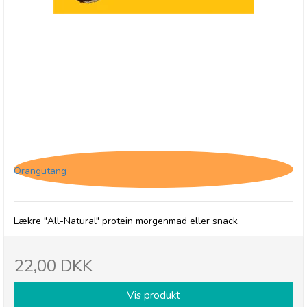
(HF) The Protein Ball Co. Choc Chip Muffin, High
Fibre
Orangutang
Lækre "All-Natural" protein morgenmad eller snack
22,00 DKK
Vis produkt