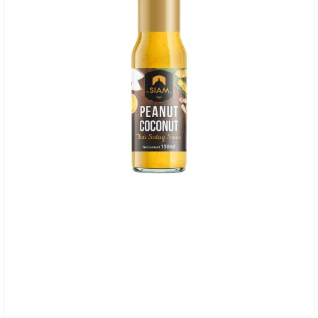
deSIAM, Peanut Coconut Sauce BB 10/4-26