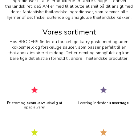
ingredienser til alle. Produkterne er lækre smage til enhver
thailandsk ret. deSIAM er med til at putte et smil på dit ansigt med
deres fantastiske thailandske ingredienser, som rammer alle
hjørner af det friske, duftende og smagfulde thailandske køkken.
Vores sortiment
Hos BRODERS finder du forskellige karry paste med og uden
kokosmælk og forskellige saucer, som passer perfekt til en
thailandsk inspireret middag. Det er nemt og smagfuldt og kan
bare lige det ekstra i forhold til andre Thailandske produkter.
Et stort og
eksklusivt
udvalg af
Levering indenfor
3 hverdage
specialvarer