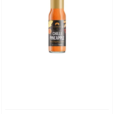
deSIAM, Chili Pineapple Sauce- BB 26/8-26