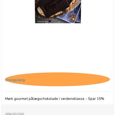
12 x Jacques Matinettes, Mørk pålægschokolade
Orangutang
Mørk gourmet pålægschokolade i verdensklasse - Spar 15%
684,00 DKK