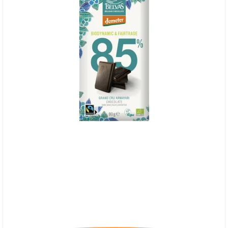
Belvas, Plade 85% Mørk Chokolade