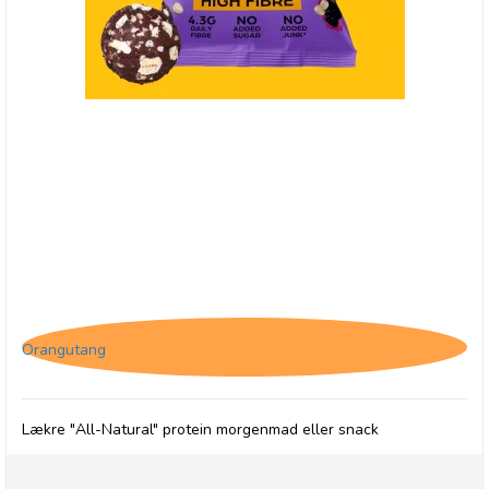
(HF) The Protein Ball Co. Blueberry Oat Muffin,
High Fibre
Orangutang
Lækre "All-Natural" protein morgenmad eller snack