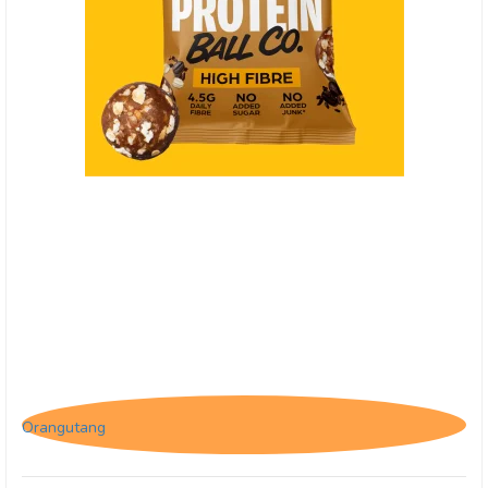
(HF) Protein Ball Co. Coffee Oat Muffin, Breakfast
to-go
Orangutang