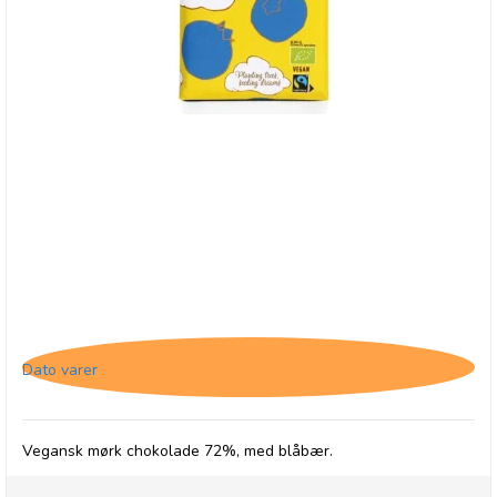
Chocolates From Heaven, 72% Chokolade med
Blåbær - BB 31/7-26
Dato varer
Vegansk mørk chokolade 72%, med blåbær.