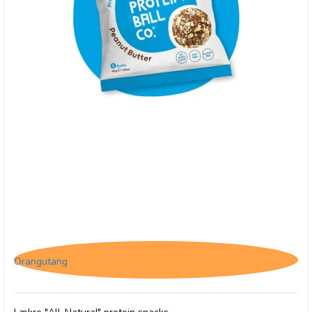
(U) Protein Ball Co. Peanut Butter - BB 31/8-26
Orangutang