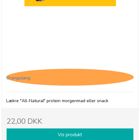
(HF) The Protein Ball Co. Choc Chip Muffin, High
Fibre
Orangutang
Lækre "All-Natural" protein morgenmad eller snack
22,00 DKK
Vis produkt