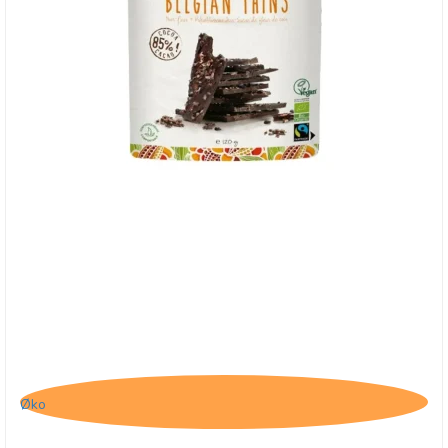
Belvas, Thins 85% Mørk chokolade med
kakaonibs
Øko