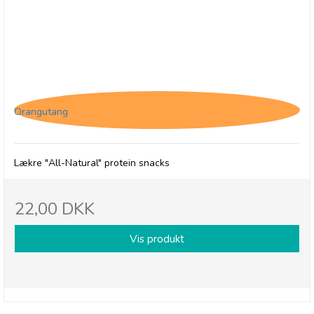
(O) The Protein Ball Co. Peanut Butter
Orangutang
Lækre "All-Natural" protein snacks
22,00 DKK
Vis produkt