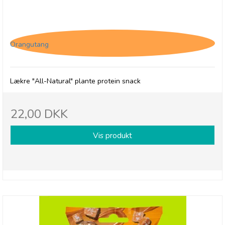
(P) The Protein Ball Co. Peanut Butter -
Plantebaseret
Orangutang
Lækre "All-Natural" plante protein snack
22,00 DKK
Vis produkt