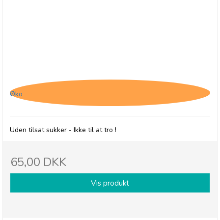
Belvas, Chokoladehjerter med
hasselnøddepraliné
Øko
Uden tilsat sukker - Ikke til at tro !
65,00 DKK
Vis produkt