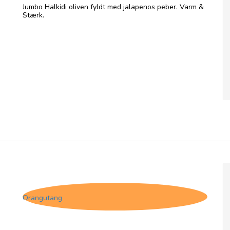
Jumbo Halkidi oliven fyldt med jalapenos peber. Varm &
Stærk.
Olives et Al, Oliven med rød peber
Orangutang