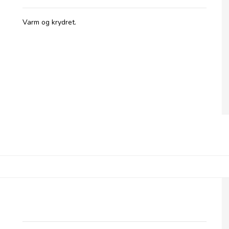
Varm og krydret.
Olives et Al, Oliven med Jalapenos