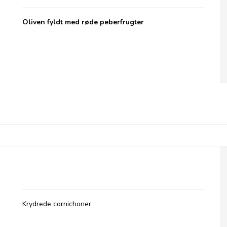
Oliven fyldt med røde peberfrugter
Olives et Al, Krydrede cornichoner
Krydrede cornichoner