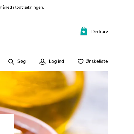
måned i lodtrækningen.
Din kurv
Søg
Log ind
Ønskeliste