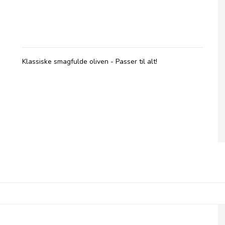
Olives et Al, Oliven - Very Deli Herbed &
Pitted
Klassiske smagfulde oliven - Passer til alt!
Olives et Al, Oliven med Basilikum &