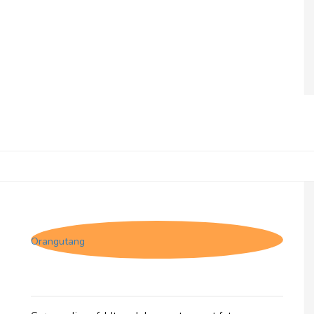
Olives et Al, Oliven - Feta & Myzithra
Cheese Stuffed
Orangutang