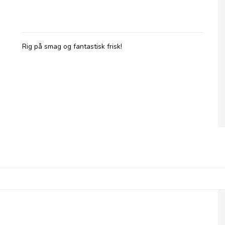
Hvidløg
Rig på smag og fantastisk frisk!
Olives et Al, Oliven med Chili & Hvidløg