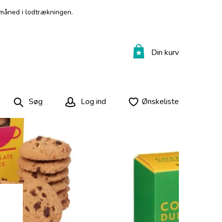
måned i lodtrækningen.
Din kurv
Søg
Log ind
Ønskeliste