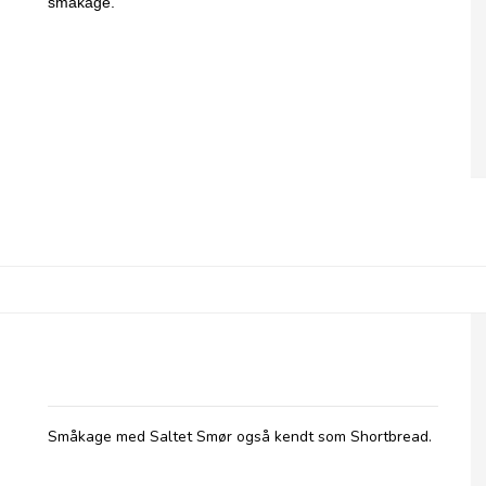
småkage.
Coffee Dunkers, Salted Butter
Småkage med Saltet Smør også kendt som Shortbread.