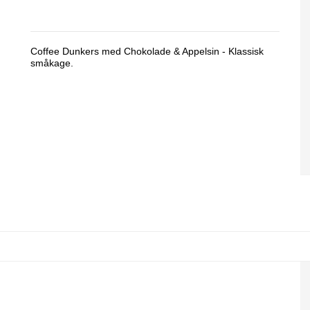
Coffee Dunkers med Chokolade & Appelsin - Klassisk
småkage.
Coffee Dunkers, Chocolate Rocks