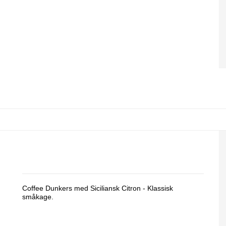
Coffee Dunkers, Sicilian Lemon
Coffee Dunkers med Siciliansk Citron - Klassisk
småkage.