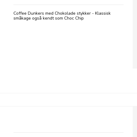
Coffee Dunkers med Chokolade stykker - Klassisk
småkage også kendt som Choc Chip
Coffee Dunkers, Coffee & Walnut