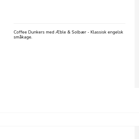
Coffee Dunkers, Apple & Blackcurrant
Coffee Dunkers med Æble & Solbær - Klassisk engelsk
småkage.
Coffee Dunkers, Chocolate Orange