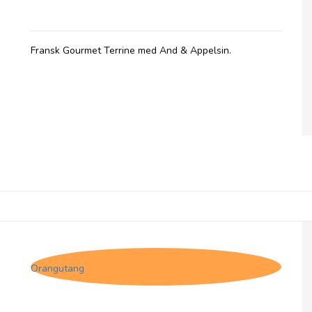
Fransk Gourmet Terrine med And & Appelsin.
Comtesse du Barry, Løg Chutney
Orangutang