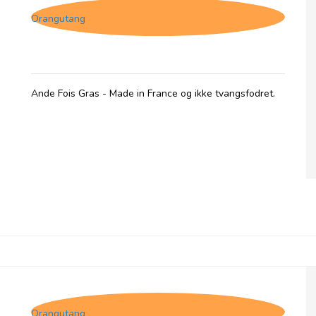
Orangutang
Ande Fois Gras - Made in France og ikke tvangsfodret.
Comtesse du Barry, Ande Fois Gras Créme
Orangutang