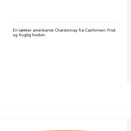
Alameda, Chardonnay
En lækker amerikansk Chardonnay fra Californien. Frisk
og frugtig hvidvin
Comtesse du Barry, Ande Foie Gras