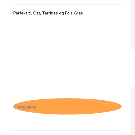
Perfekt til Ost, Terrines og Fois Gras.
Comtesse du Barry, pakke af 7 terrines
Orangutang