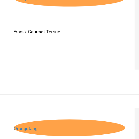
Fransk Gourmet Terrine
Comtesse du Barry, Andeterrine m. appelsin
Orangutang