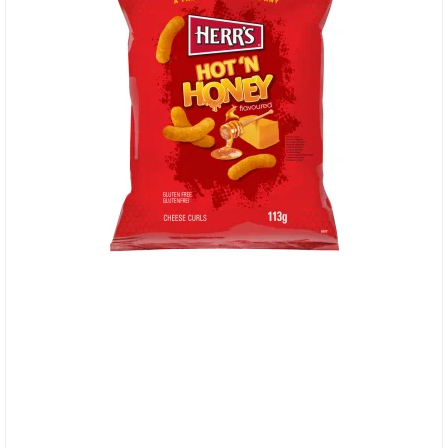
Herr's Hot´n Honey Cheese Curls - 27/7-26