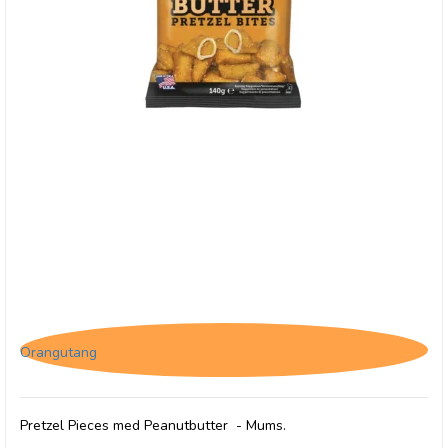
Pretzel Pete, Filled Peanutbutter Pretzels Bites
Orangutang
Pretzel Pieces med Peanutbutter - Mums.