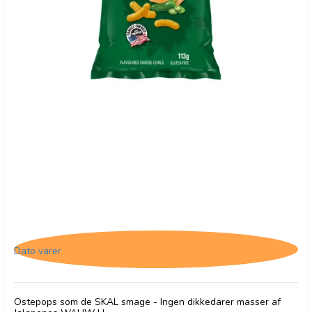
Herr's Jalapenos Cheese Curls - 22/5-26
Dato varer
Ostepops som de SKAL smage - Ingen dikkedarer masser af