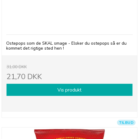
Herr's Honey Cheese Curls - 21/7-26
Ostepops som de SKAL smage - Elsker du ostepops så er du
kommet det rigtige sted hen !
31,00 DKK
21,70 DKK
Vis produkt
TILBUD