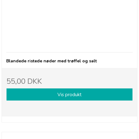
Olives et Al, Nødder - Truffle Salted ristede
nødder
Blandede ristede nøder med trøffel og salt
55,00 DKK
Vis produkt