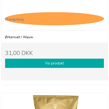
Savoursmiths Desert Salt, 150g
Orangutang
Ørkensalt ! Wauw.
31,00 DKK
Vis produkt