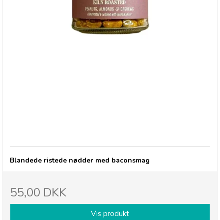
Olives et Al, Nødder - nøddemix med baconsmag
Blandede ristede nødder med baconsmag
55,00 DKK
Vis produkt