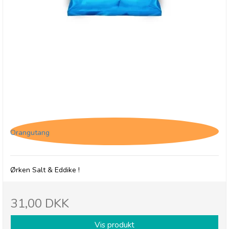
Savoursmiths Desert Salt & Vinegar, 150g
Orangutang
Ørken Salt & Eddike !
31,00 DKK
Vis produkt