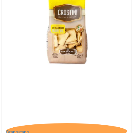
Crostini med Ekstra Jomfru Olivenolie
Orangutang