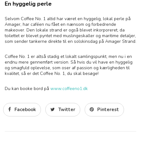
En hyggelig perle
Selvom Coffee No. 1 altid har været en hyggelig, lokal perle på
Amager, har caféen nu fået en nænsom og forbedrende
makeover. Den lokale strand er også blevet inkorporeret, da
toilettet er blevet pyntet med muslingeskaller og maritime detaljer,
som sender tankerne direkte til en solskinsdag på Amager Strand.
Coffee No. 1 er altså stadig et lokalt samlingspunkt, men nu i en
endnu mere gennemført version. Så hvis du vil have en hyggelig
og smagfuld oplevelse, som oser af passion og kærligheden til
kvalitet, så er det Coffee No. 1, du skal besøge!
Du kan booke bord på
www.coffeeno1.dk
Facebook
Twitter
Pinterest