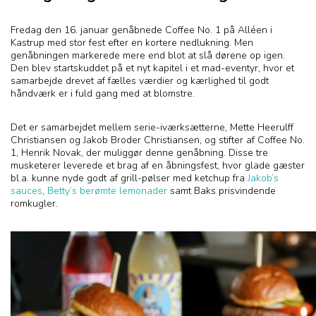
Fredag den 16. januar genåbnede Coffee No. 1 på Alléen i
Kastrup med stor fest efter en kortere nedlukning. Men
genåbningen markerede mere end blot at slå dørene op igen.
Den blev startskuddet på et nyt kapitel i et mad-eventyr, hvor et
samarbejde drevet af fælles værdier og kærlighed til godt
håndværk er i fuld gang med at blomstre.
Det er samarbejdet mellem serie-iværksætterne, Mette Heerulff
Christiansen og Jakob Broder Christiansen, og stifter af Coffee No.
1, Henrik Novak, der muliggør denne genåbning. Disse tre
musketerer leverede et brag af en åbningsfest, hvor glade gæster
bl.a. kunne nyde godt af grill-pølser med ketchup fra
Jakob’s
sauces
,
Betty’s berømte lemonader
samt Baks prisvindende
romkugler.