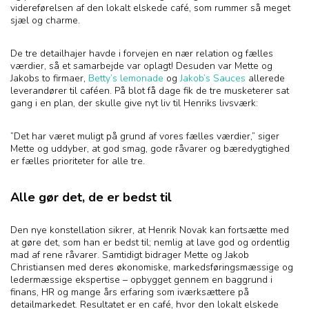
videreførelsen af den lokalt elskede café, som rummer så meget
sjæl og charme.
De tre detailhajer havde i forvejen en nær relation og fælles
værdier, så et samarbejde var oplagt! Desuden var Mette og
Jakobs to firmaer,
Betty’s lemonade
og
Jakob’s Sauces
allerede
leverandører til caféen. På blot få dage fik de tre musketerer sat
gang i en plan, der skulle give nyt liv til Henriks livsværk:
”Det har været muligt på grund af vores fælles værdier,” siger
Mette og uddyber, at god smag, gode råvarer og bæredygtighed
er fælles prioriteter for alle tre.
Alle gør det, de er bedst til
Den nye konstellation sikrer, at Henrik Novak kan fortsætte med
at gøre det, som han er bedst til; nemlig at lave god og ordentlig
mad af rene råvarer. Samtidigt bidrager Mette og Jakob
Christiansen med deres økonomiske, markedsføringsmæssige og
ledermæssige ekspertise – opbygget gennem en baggrund i
finans, HR og mange års erfaring som iværksættere på
detailmarkedet. Resultatet er en café, hvor den lokalt elskede