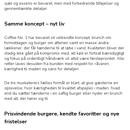
sjæl og essens er bevaret, men med forbedrende tilføjelser og
gennemtænkte detaljer.
Samme koncept – nyt liv
Coffee No. 1 har bevaret sit velkendte koncept; brunch om
formiddagen og burger om aftenen samt en masse andre
lækkerier, der får tænderne til at løbe i vand. Kvaliteten bliver der
stadig ikke gået på kompromis med; alt kød er fortsat bæredygtigt
og fokus på ordentligt håndværk vil altid være førsteprioritet. Alle
retter laves desuden fra bunden med respekt for råvaren,
kærlighed til maden og sans for detaljen.
De tre musketerers fælles formål er klart; at give gæsterne en
oplevelse, hvor kærligheden til kvalitet afspejles i maden, hvad
end du sætter tænderne i en saftig burger eller nyder en brunch
med alt, der hører sig til.
Prisvindende burgere, kendte favoritter og nye
fristelser