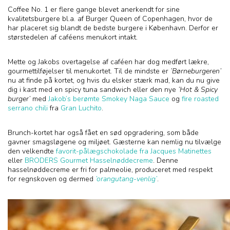
Coffee No. 1 er flere gange blevet anerkendt for sine
kvalitetsburgere bl.a. af Burger Queen of Copenhagen, hvor de
har placeret sig blandt de bedste burgere i København. Derfor er
størstedelen af caféens menukort intakt.
Mette og Jakobs overtagelse af caféen har dog medført lækre,
gourmettilføjelser til menukortet. Til de mindste er
’Børneburgeren’
nu at finde på kortet, og hvis du elsker stærk mad, kan du nu give
dig i kast med en spicy tuna sandwich eller den nye
’Hot & Spicy
burger’
med
Jakob’s berømte Smokey Naga Sauce
og
fire roasted
serrano chili
fra
Gran Luchito
.
Brunch-kortet har også fået en sød opgradering, som både
gavner smagsløgene og miljøet. Gæsterne kan nemlig nu tilvælge
den velkendte
favorit-pålægschokolade fra Jacques Matinettes
eller
BRODERS Gourmet Hasselnøddecreme
. Denne
hasselnøddecreme er fri for palmeolie, produceret med respekt
for regnskoven og dermed
’orangutang-venlig’
.