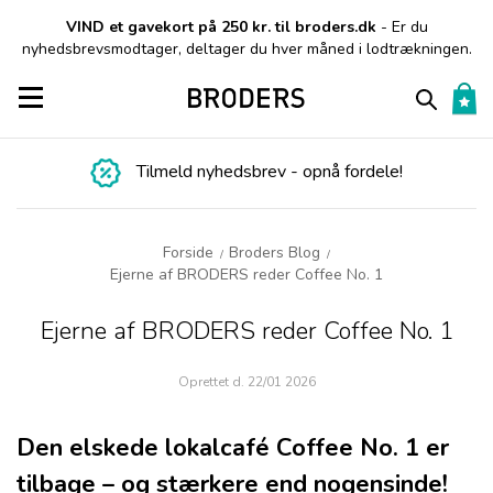
VIND et gavekort på 250 kr. til broders.dk
- Er du
nyhedsbrevsmodtager, deltager du hver måned i lodtrækningen.
Toggle navigation
Tilmeld nyhedsbrev - opnå fordele!
Forside
Broders Blog
/
/
Ejerne af BRODERS reder Coffee No. 1
Ejerne af BRODERS reder Coffee No. 1
Oprettet d.
22/01 2026
Den elskede lokalcafé Coffee No. 1 er
tilbage – og stærkere end nogensinde!