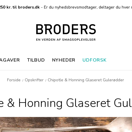
50 kr. til broders.dk
- Er du nyhedsbrevsmodtager, deltager du hver 
MAGAVER
TILBUD
NYHEDER
UDFORSK
Forside
Opskrifter
Chipotle & Honning Glaseret Gulerødder
/
/
e & Honning Glaseret Gu