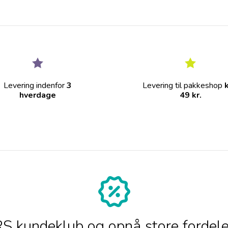
Levering indenfor
3
Levering til pakkeshop
hverdage
49 kr.
 kundeklub og opnå store fordele