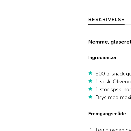
BESKRIVELSE
Nemme, glaseret 
Ingredienser
500 g. snack g
1 spsk. Oliven
1 stor spsk. ho
Drys med mexic
Fremgangsmåde
Tænd ovnen ov