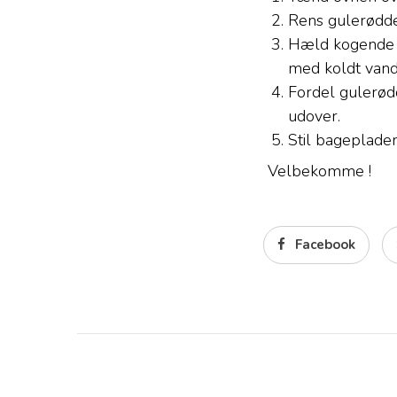
Rens gulerødd
Hæld kogende v
med koldt van
Fordel gulerødd
udover.
Stil bagepladen 
Velbekomme !
Facebook