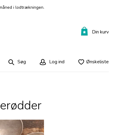
måned i lodtrækningen.
Din kurv
Søg
Log ind
Ønskeliste
lerødder