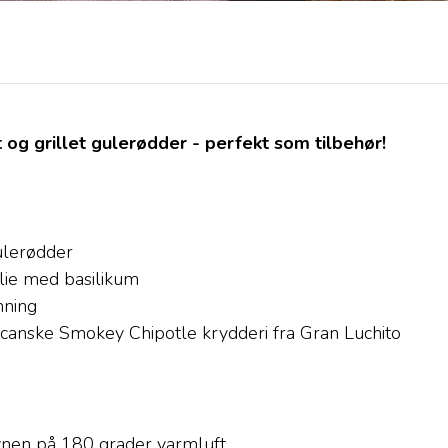
og grillet gulerødder - perfekt som tilbehør!
ulerødder
olie med basilikum
nning
anske Smokey Chipotle krydderi fra Gran Luchito
nen på 180 grader varmluft