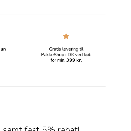
kun
Gratis levering til
PakkeShop i DK ved køb
for min.
399 kr.
 samt fast 5% rabat!