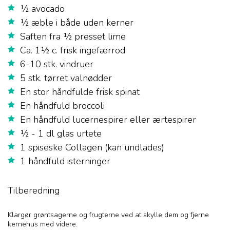
½ avocado
½ æble i både uden kerner
Saften fra ½ presset lime
Ca. 1½ c. frisk ingefærrod
6-10 stk. vindruer
5 stk. tørret valnødder
En stor håndfulde frisk spinat
En håndfuld broccoli
En håndfuld lucernespirer eller ærtespirer
½ - 1 dl glas urtete
1 spiseske Collagen (kan undlades)
1 håndfuld isterninger
Tilberedning
Klargør grøntsagerne og frugterne ved at skylle dem og fjerne
kernehus med videre.