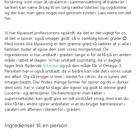
forskning, som viser at ubalance i sammensætning af bakterier i
tarmen kan være årsag til en lang række lidelser og sygdomme
og der kan man gøre noget ved gennem kosten. Læs mere om det
her.
Vi har tilpasset professorens opskrift, da det er det vigtigt for os,
at det vi spiser, også smager godt, så vi samtidig bliver glade 😊.
Med vores lille tilpasning er den grønne grød så lækker at vi alle i
familien nyder at spise den som vores morgenmad. De
ingredienser vi har undladt i grøden sørge vi for at få på en anden
måde i løbet af dagen. Vi har undladt sushitang, da vi dagligt
tager frisk flydende
fiskeolie
og på den måde får vi Omega-3.
Persillen har vi også undladt, da vi bedre kan lide det i vores salat
om aften. Og så bruger vi lime i stedet for citron, da vi synes det
smager bedst. Der findes mange former for spirer og da vi dyrker
dem selv, har vi valgt to slags der egner sig godt til denne grød;
Lucerne- og ærtespirer. De bønnespirer man køber i
supermarkedet, kan godt give en lidt jordslået smag, men kan du
ikke få fat i andre spirer anbefaler vi at du bruger bønnespirer i
salaten om aftenen i stedet for i grøden.
Ingredienser til en person