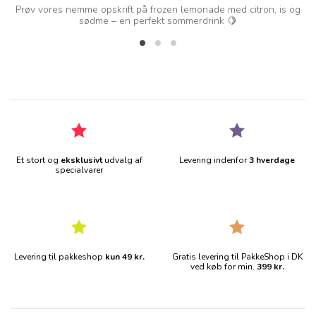
d
Prøv vores nemme opskrift på frozen lemonade med citron, is og
sødme – en perfekt sommerdrink 🍋
Et stort og
eksklusivt
udvalg af
Levering indenfor
3 hverdage
specialvarer
Levering til pakkeshop
kun 49 kr.
Gratis levering til PakkeShop i DK
ved køb for min.
399 kr.