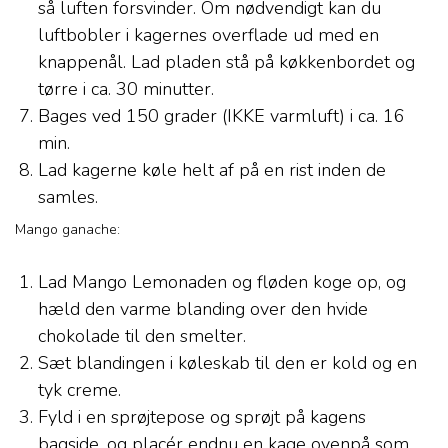
så luften forsvinder. Om nødvendigt kan du
luftbobler i kagernes overflade ud med en
knappenål. Lad pladen stå på køkkenbordet og
tørre i ca. 30 minutter.
Bages ved 150 grader (IKKE varmluft) i ca. 16
min.
Lad kagerne køle helt af på en rist inden de
samles.
Mango ganache:
Lad Mango Lemonaden og fløden koge op, og
hæld den varme blanding over den hvide
chokolade til den smelter.
Sæt blandingen i køleskab til den er kold og en
tyk creme.
Fyld i en sprøjtepose og sprøjt på kagens
bagside, og placér endnu en kage ovenpå som