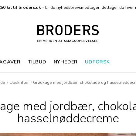
50 kr. til broders.dk
- Er du nyhedsbrevsmodtager, deltager du hver 
MAGAVER
TILBUD
NYHEDER
UDFORSK
ide
Opskrifter
Grødkage med jordbær, chokolade og hasselnøddec
/
/
age med jordbær, chokol
hasselnøddecreme