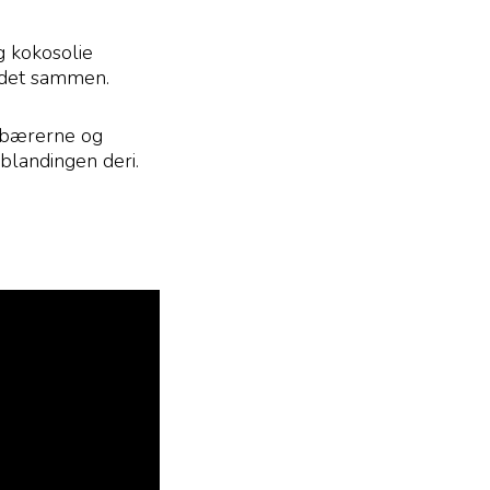
g kokosolie
r det sammen.
rdbærerne og
blandingen deri.