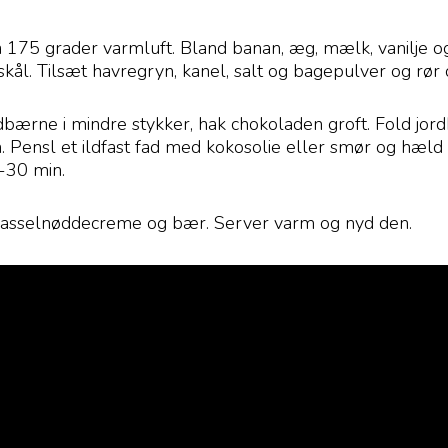
175 grader varmluft. Bland banan, æg, mælk, vanilje o
skål. Tilsæt havregryn, kanel, salt og bagepulver og rø
dbærne i mindre stykker, hak chokoladen groft. Fold jo
. Pensl et ildfast fad med kokosolie eller smør og hæld 
5-30 min.
asselnøddecreme og bær. Server varm og nyd den.