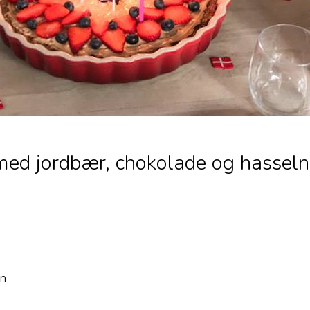
ed jordbær, chokolade og hassel
an