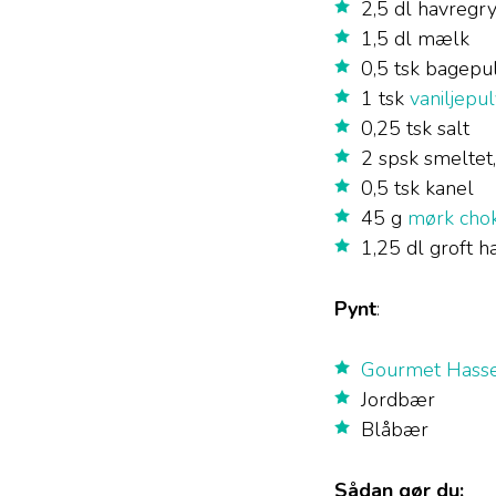
2,5 dl havregr
1,5 dl mælk
0,5 tsk bagepu
1 tsk
vaniljepu
0,25 tsk salt
2 spsk smeltet
0,5 tsk kanel
45 g
mørk cho
1,25 dl groft h
Pynt
:
Gourmet Hass
Jordbær
Blåbær
Sådan gør du: