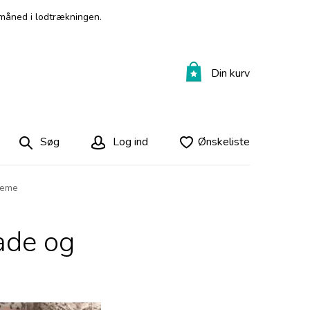
måned i lodtrækningen.
Din kurv
Søg
Log ind
Ønskeliste
reme
ade og