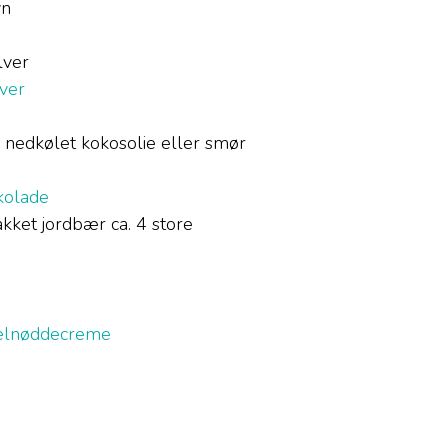
yn
lver
lver
, nedkølet kokosolie eller smør
kolade
akket jordbær ca. 4 store
elnøddecreme