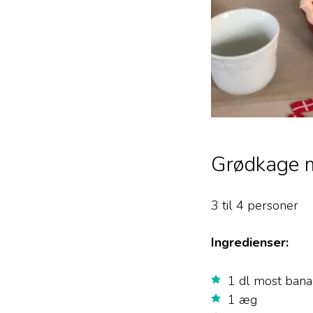
Grødkage m
3 til 4 personer
Ingredienser:
1 dl most ban
1 æg