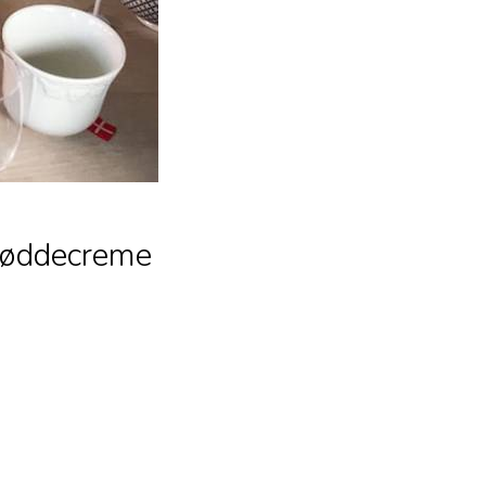
nøddecreme