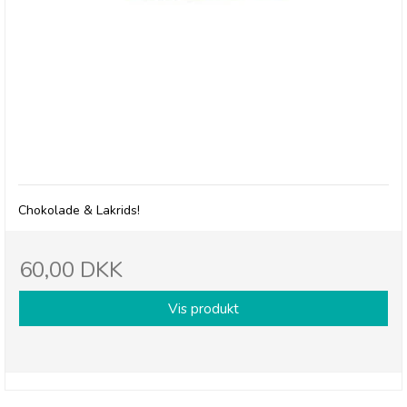
RJ's Choc Twist
Chokolade & Lakrids!
60,00 DKK
Vis produkt