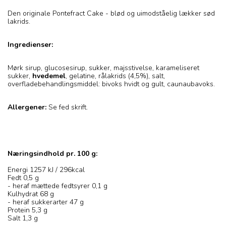
Den originale Pontefract Cake - blød og uimodståelig lækker sød
lakrids.
Ingredienser:
Mørk sirup, glucosesirup, sukker, majsstivelse, karameliseret
sukker,
hvedemel
, gelatine, rålakrids (4,5%), salt,
overfladebehandlingsmiddel: bivoks hvidt og gult, caunaubavoks.
Allergener:
Se fed skrift.
Næringsindhold pr. 100 g:
Energi 1257 kJ / 296kcal
Fedt 0,5 g
- heraf mættede fedtsyrer 0,1 g
Kulhydrat 68 g
- heraf sukkerarter 47 g
Protein 5,3 g
Salt 1,3 g