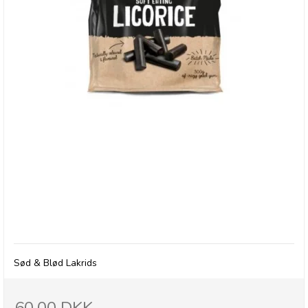
RJ's Natural Soft Licorice, 300g
Sød & Blød Lakrids