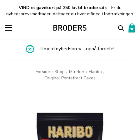
VIND et gavekort på 250 kr. til broders.dk
- Er du
nyhedsbrevsmodtager, deltager du hver måned i lodtrækningen.
Toggle navigation
Tilmeld nyhedsbrev - opnå fordele!
Forside
Shop
Mærker
Haribo
/
/
/
/
Original Pontefract Cakes