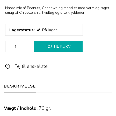
Næde mix af Peanuts, Cashews og mandler med varm og røget
smag af Chipotle chili, hvidløg og urte krydderier.
Lagerstatus:
På lager
FØJ TIL KURV
Føj til ønskeliste
BESKRIVELSE
Vægt / Indhold:
70
gr.