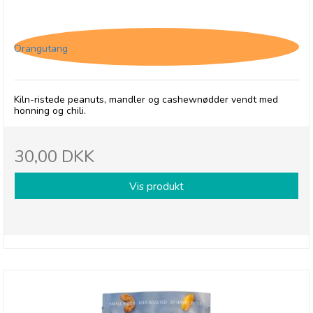
Olives et Al, Nødder - Hot Honey i pose
Orangutang
Kiln-ristede peanuts, mandler og cashewnødder vendt med
honning og chili.
30,00 DKK
Vis produkt