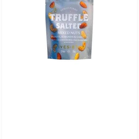
Olives et Al, Nødder - Truffle Salted ristede
nødder i pose