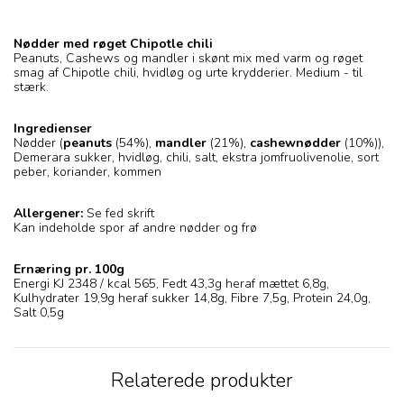
Nødder med røget Chipotle chili
Peanuts, Cashews og mandler i skønt mix med varm og røget
smag af Chipotle chili, hvidløg og urte krydderier. Medium - til
stærk.
Ingredienser
Nødder (
peanuts
(54%),
mandler
(21%),
cashewnødder
(10%)),
Demerara sukker, hvidløg, chili, salt, ekstra jomfruolivenolie, sort
peber, koriander, kommen
Allergener:
Se fed skrift
Kan indeholde spor af andre nødder og frø
Ernæring pr. 100g
Energi KJ 2348 / kcal 565, Fedt 43,3g heraf mættet 6,8g,
Kulhydrater 19,9g heraf sukker 14,8g, Fibre 7,5g, Protein 24,0g,
Salt 0,5g
Relaterede produkter