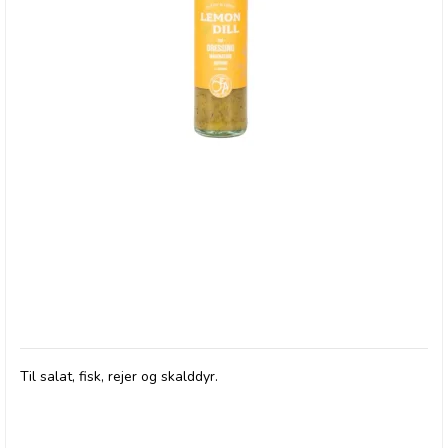
Olives et Al, Dressing - Lemon & Dill
Til salat, fisk, rejer og skalddyr.