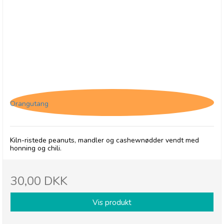
Olives et Al, Nødder - Hot Honey i pose
Orangutang
Kiln-ristede peanuts, mandler og cashewnødder vendt med
honning og chili.
30,00 DKK
Vis produkt