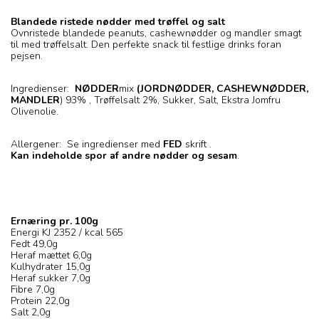
Blandede ristede nødder med trøffel og salt
Ovnristede blandede peanuts, cashewnødder og mandler smagt
til med trøffelsalt. Den perfekte snack til festlige drinks foran
pejsen.
Ingredienser:
NØDDER
mix
(JORDNØDDER, CASHEWNØDDER,
MANDLER
) 93% , Trøffelsalt 2%, Sukker, Salt, Ekstra Jomfru
Olivenolie.
Allergener: Se ingredienser med
FED
skrift .
Kan indeholde spor af andre nødder og sesam
.
Ernæring pr. 100g
Energi KJ 2352 / kcal 565
Fedt 49,0g
Heraf mættet 6,0g
Kulhydrater 15,0g
Heraf sukker 7,0g
Fibre 7,0g
Protein 22,0g
Salt 2,0g