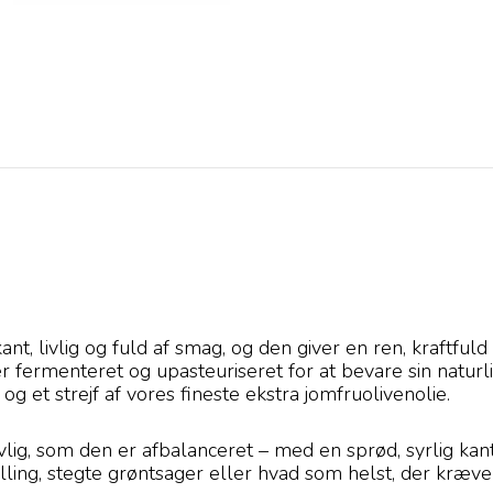
nt, livlig og fuld af smag, og den giver en ren, kraftful
r fermenteret og upasteuriseret for at bevare sin naturl
 og et strejf af vores fineste ekstra jomfruolivenolie.
å livlig, som den er afbalanceret – med en sprød, syrlig 
ylling, stegte grøntsager eller hvad som helst, der kræver 