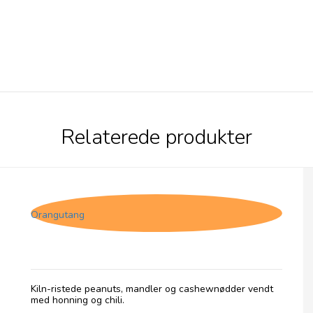
Relaterede produkter
Olives et Al, Nødder - Hot Honey i pose
Orangutang
Kiln-ristede peanuts, mandler og cashewnødder vendt
med honning og chili.