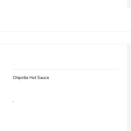
Olives et Al, Chipotle Hot Sauce
Chipotle Hot Sauce
.