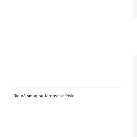
Olives et Al, Oliven med Basilikum &
Hvidløg
Rig på smag og fantastisk frisk!