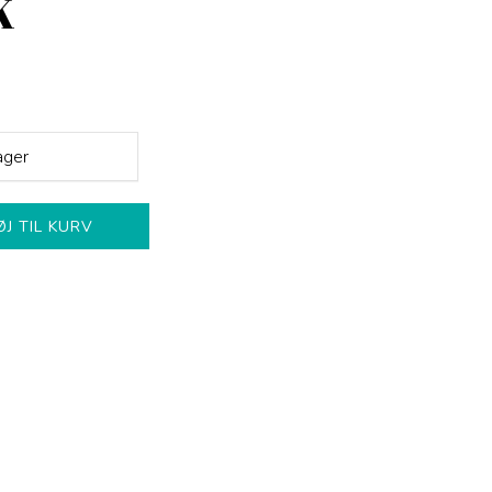
K
ager
ØJ TIL KURV