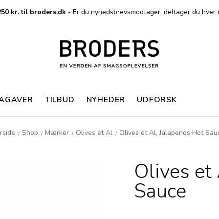
50 kr. til broders.dk
- Er du nyhedsbrevsmodtager, deltager du hver 
MAGAVER
TILBUD
NYHEDER
UDFORSK
rside
Shop
Mærker
Olives et Al
Olives et Al, Jalapenos Hot Sau
/
/
/
/
Olives et
Sauce