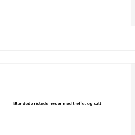
Olives et Al, Nødder - Truffle Salted ristede
nødder i pose
Blandede ristede nøder med trøffel og salt