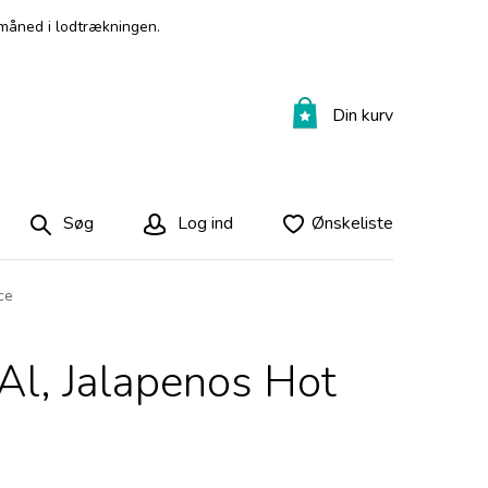
måned i lodtrækningen.
Din kurv
Søg
Log ind
Ønskeliste
ce
 Al, Jalapenos Hot