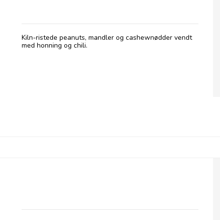
Kiln-ristede peanuts, mandler og cashewnødder vendt
med honning og chili.
Olives et Al, Nødder - Truffle Salted ristede
nødder i pose