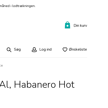
måned i lodtrækningen.
Din kurv
Søg
Log ind
Ønskeliste
ce
 Al, Habanero Hot