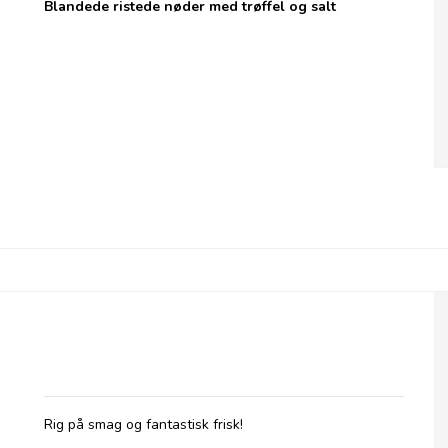
Blandede ristede nøder med trøffel og salt
Olives et Al, Oliven med Basilikum &
Hvidløg
Rig på smag og fantastisk frisk!