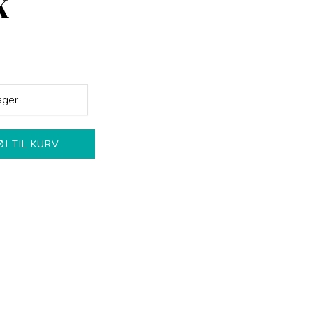
K
ager
ØJ TIL KURV