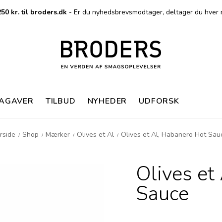
50 kr. til broders.dk
- Er du nyhedsbrevsmodtager, deltager du hver 
MAGAVER
TILBUD
NYHEDER
UDFORSK
rside
Shop
Mærker
Olives et Al
Olives et Al, Habanero Hot Sau
/
/
/
/
Olives et
Sauce