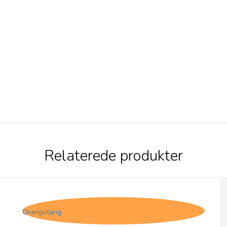
Relaterede produkter
Olives et Al, Nødder - Hot Honey i pose
Orangutang