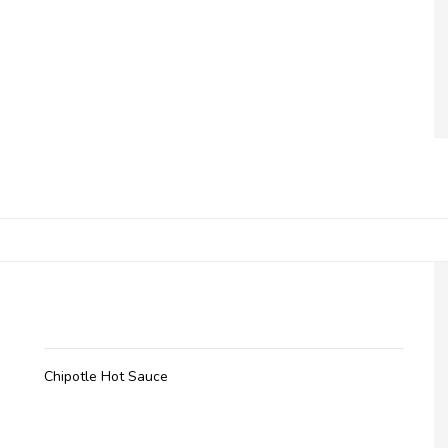
Olives et Al, Chipotle Hot Sauce
Chipotle Hot Sauce