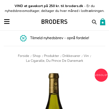
VIND et gavekort på 250 kr. til broders.dk
- Er du
nyhedsbrevsmodtager, deltager du hver måned i lodtrækningen.
Toggle navigation
Tilmeld nyhedsbrev - opnå fordele!
Forside
Shop
Produkter
Drikkevarer
Vin
/
/
/
/
/
La Cigaralle, Du Prince De Danemark
UDSOLGT