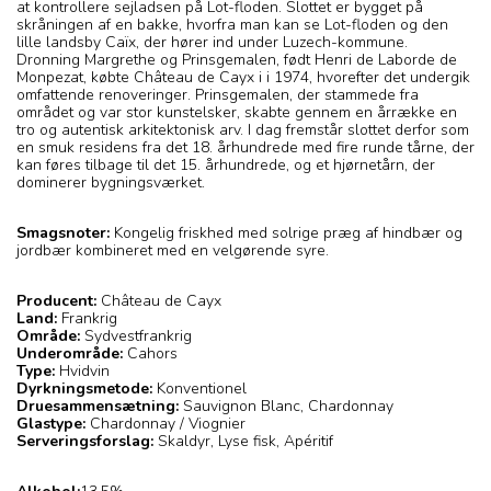
at kontrollere sejladsen på Lot-floden. Slottet er bygget på
skråningen af en bakke, hvorfra man kan se Lot-floden og den
lille landsby Caïx, der hører ind under Luzech-kommune.
Dronning Margrethe og Prinsgemalen, født Henri de Laborde de
Monpezat, købte Château de Cayx i i 1974, hvorefter det undergik
omfattende renoveringer. Prinsgemalen, der stammede fra
området og var stor kunstelsker, skabte gennem en årrække en
tro og autentisk arkitektonisk arv. I dag fremstår slottet derfor som
en smuk residens fra det 18. århundrede med fire runde tårne, der
kan føres tilbage til det 15. århundrede, og et hjørnetårn, der
dominerer bygningsværket.
Smagsnoter:
Kongelig friskhed med solrige præg af hindbær og
jordbær kombineret med en velgørende syre.
Producent:
Château de Cayx
Land:
Frankrig
Område:
Sydvestfrankrig
Underområde:
Cahors
Type:
Hvidvin
Dyrkningsmetode:
Konventionel
Druesammensætning:
Sauvignon Blanc, Chardonnay
Glastype:
Chardonnay / Viognier
Serveringsforslag:
Skaldyr, Lyse fisk, Apéritif