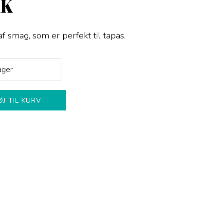
KK
 smag, som er perfekt til tapas.
ager
ØJ TIL KURV