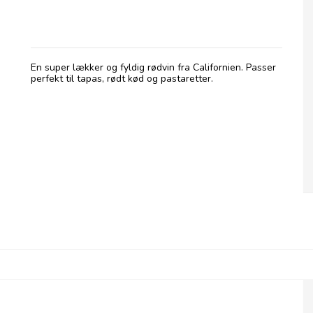
Alameda Zinfandel
En super lækker og fyldig rødvin fra Californien. Passer
perfekt til tapas, rødt kød og pastaretter.
2020 Foxglove Zinfandel