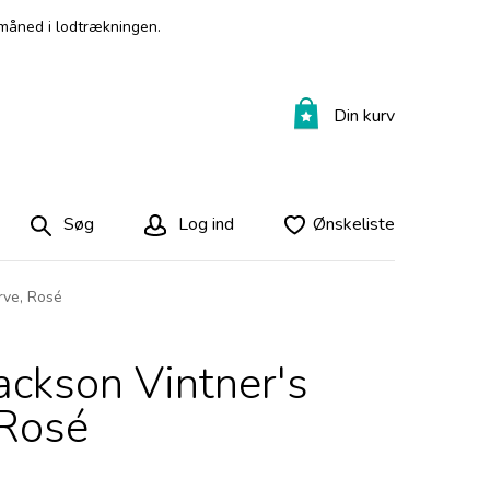
måned i lodtrækningen.
Din kurv
Søg
Log ind
Ønskeliste
rve, Rosé
ackson Vintner's
 Rosé