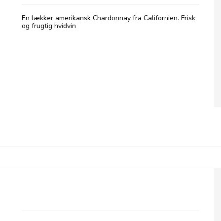
En lækker amerikansk Chardonnay fra Californien. Frisk
og frugtig hvidvin
Soldier's Block, Chardonnay