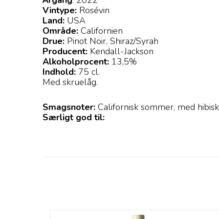
Årgan
g
: 2022
Vintype:
Rosévin
Land:
USA
Område:
Californien
Drue:
Pinot Noir, Shiraz/Syrah
Producent:
Kendall-Jackson
Alkoholprocent:
13,5%
Indhold:
75 cl.
Med skruelåg.
Smagsnoter:
Californisk sommer, med hibisku
Særligt god til: