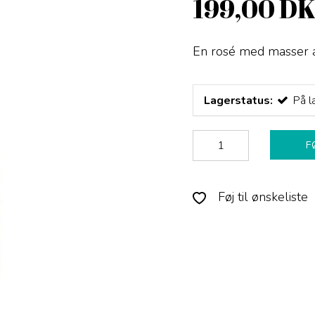
199,00 D
En rosé med masser af
Lagerstatus:
På l
F
Føj til ønskeliste