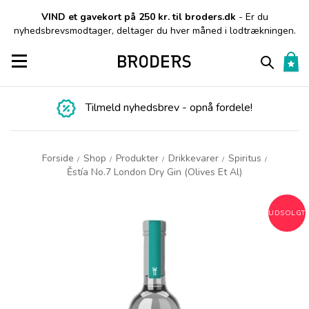
VIND et gavekort på 250 kr. til broders.dk
- Er du
nyhedsbrevsmodtager, deltager du hver måned i lodtrækningen.
Toggle navigation
Tilmeld nyhedsbrev - opnå fordele!
Forside
Shop
Produkter
Drikkevarer
Spiritus
/
/
/
/
/
Ěstía No.7 London Dry Gin (Olives Et Al)
UDSOLGT