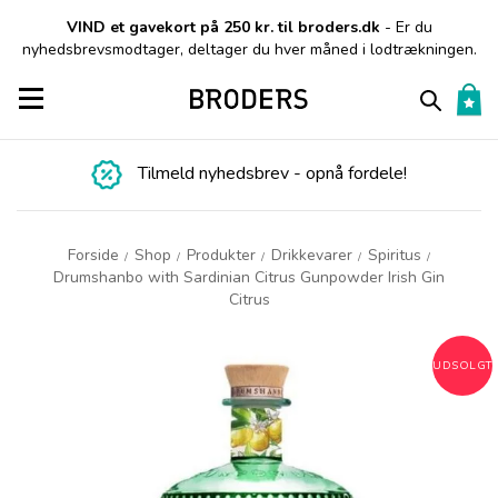
VIND et gavekort på 250 kr. til broders.dk
- Er du
nyhedsbrevsmodtager, deltager du hver måned i lodtrækningen.
Toggle navigation
Tilmeld nyhedsbrev - opnå fordele!
Forside
Shop
Produkter
Drikkevarer
Spiritus
/
/
/
/
/
Drumshanbo with Sardinian Citrus Gunpowder Irish Gin
Citrus
UDSOLGT