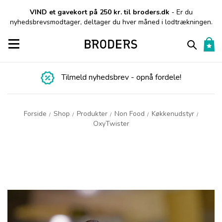
VIND et gavekort på 250 kr. til broders.dk
- Er du
nyhedsbrevsmodtager, deltager du hver måned i lodtrækningen.
Toggle navigation
Tilmeld nyhedsbrev - opnå fordele!
Forside
Shop
Produkter
Non Food
Køkkenudstyr
/
/
/
/
/
OxyTwister