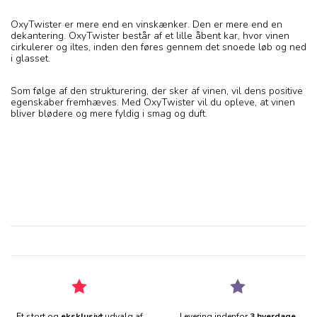
OxyTwister er mere end en vinskænker. Den er mere end en
dekantering. OxyTwister består af et lille åbent kar, hvor vinen
cirkulerer og iltes, inden den føres gennem det snoede løb og ned
i glasset.
Som følge af den strukturering, der sker af vinen, vil dens positive
egenskaber fremhæves. Med OxyTwister vil du opleve, at vinen
bliver blødere og mere fyldig i smag og duft.
Et stort og
eksklusivt
udvalg af
Levering indenfor
3 hverdage