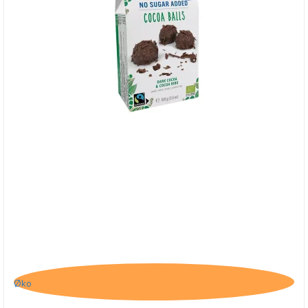
Belvas, Cocoa Balls med Kakonibs
Øko