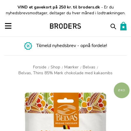
VIND et gavekort på 250 kr. til broders.dk
- Er du
nyhedsbrevsmodtager, deltager du hver måned i lodtrækningen.
Toggle navigation
Tilmeld nyhedsbrev - opnå fordele!
Forside
Shop
Mærker
Belvas
/
/
/
/
Belvas, Thins 85% Mørk chokolade med kakaonibs
ØKO