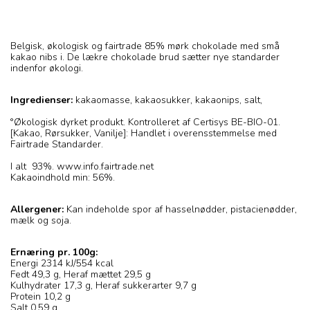
Belgisk, økologisk og fairtrade 85% mørk chokolade med små
kakao nibs i. De lækre chokolade brud sætter nye standarder
indenfor økologi.
Ingredienser:
kakaomasse, kakaosukker, kakaonips, salt,
°Økologisk dyrket produkt. Kontrolleret af Certisys BE-BIO-01.
[Kakao, Rørsukker, Vanilje]: Handlet i overensstemmelse med
Fairtrade Standarder.
I alt 93%. www.info.fairtrade.net
Kakaoindhold min: 56%.
Allergener:
Kan indeholde spor af hasselnødder, pistacienødder,
mælk og soja.
Ernæring pr. 100g:
Energi 2314 kJ/554 kcal
Fedt 49,3 g, Heraf mættet 29,5 g
Kulhydrater 17,3 g, Heraf sukkerarter 9,7 g
Protein 10,2 g
Salt 0,59 g