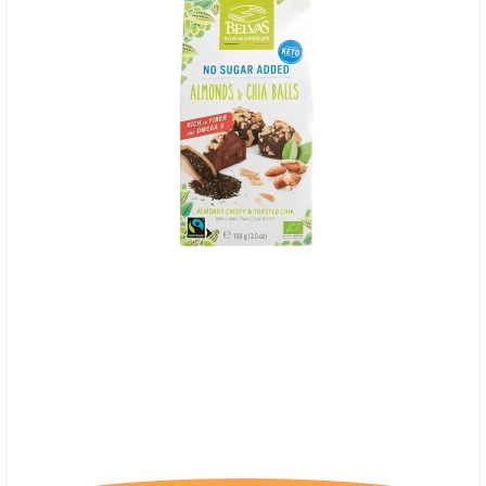
Belvas, Chokolade med Mandler og Chiafrø