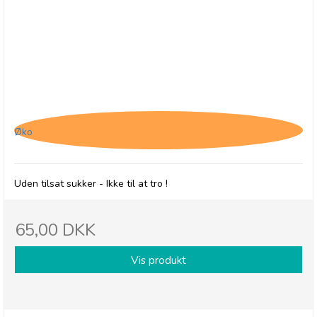
Belvas, Chokoladehjerter med
hasselnøddepraliné
Øko
Uden tilsat sukker - Ikke til at tro !
65,00 DKK
Vis produkt