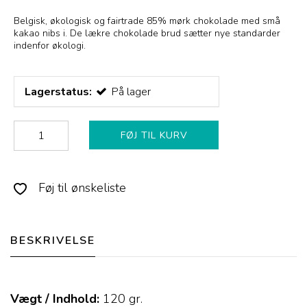
Belgisk, økologisk og fairtrade 85% mørk chokolade med små
kakao nibs i. De lækre chokolade brud sætter nye standarder
indenfor økologi.
Lagerstatus:
På lager
FØJ TIL KURV
Føj til ønskeliste
BESKRIVELSE
Vægt / Indhold:
120
gr.