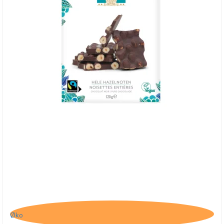
Belvas, Mørk Chokolade med hele hasselnødder
Øko