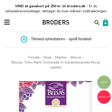
VIND et gavekort på 250 kr. til broders.dk
- Er du
nyhedsbrevsmodtager, deltager du hver måned i lodtrækningen.
Toggle navigation
Tilmeld nyhedsbrev - opnå fordele!
Forside
Shop
Mærker
Belvas
/
/
/
/
Belvas, Thins Mørk Chokolade m. Karameliserede Pecan
nødder
ØKO
UDSOLGT