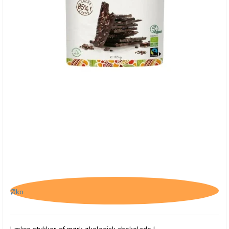
Belvas, Thins 85% Mørk chokolade med
kakaonibs
Øko