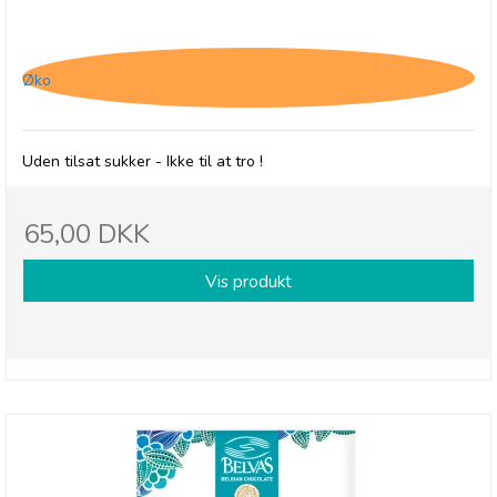
Belvas, Chokoladehjerter med
hasselnøddepraliné
Øko
Uden tilsat sukker - Ikke til at tro !
65,00 DKK
Vis produkt