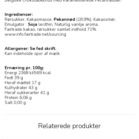
Belgiske chokoladebrud med Karameliserede Pecannødder.
Ingredienser:
Rørsukker, Kakaomasse,
Pekannød
(18,9%), Kakaosmør,
Emulgator :
Soja
lecithin, Naturlig vanilje aroma.
Fairtrade kakao, rørsukker samlet indhold 71%.
www.info.fairtrade.net/sourcing
Allergener: Se fed skrift.
Kan indeholde spor af mælk.
Ernæring pr. 100g:
Energi 2368 kJ/569 kcal
Fedt 39 g
Heraf mættet 17 g
Kulhydrater 43 g
Heraf sukkerarter 41 g
Protein 6,06 g
Salt 0,00 g
Relaterede produkter