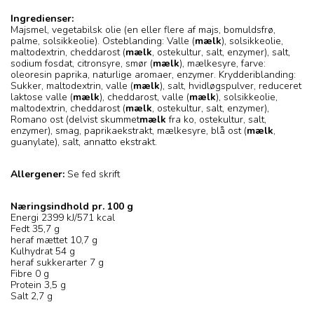
Ingredienser:
Majsmel, vegetabilsk olie (en eller flere af majs, bomuldsfrø,
palme, solsikkeolie). Osteblanding: Valle (
mælk
), solsikkeolie,
maltodextrin, cheddarost (
mælk
, ostekultur, salt, enzymer), salt,
sodium fosdat, citronsyre, smør (
mælk
), mælkesyre, farve:
oleoresin paprika, naturlige aromaer, enzymer. Krydderiblanding:
Sukker, maltodextrin, valle (
mælk
), salt, hvidløgspulver, reduceret
laktose valle (
mælk
), cheddarost, valle (
mælk
), solsikkeolie,
maltodextrin, cheddarost (
mælk
, ostekultur, salt, enzymer),
Romano ost (delvist skummet
mælk
fra ko, ostekultur, salt,
enzymer), smag, paprikaekstrakt, mælkesyre, blå ost (
mælk
,
guanylate), salt, annatto ekstrakt.
Allergener:
Se fed skrift
Næringsindhold pr. 100 g
Energi 2399 kJ/571 kcal
Fedt 35,7 g
heraf mættet 10,7 g
Kulhydrat 54 g
heraf sukkerarter 7 g
Fibre 0 g
Protein 3,5 g
Salt 2,7 g