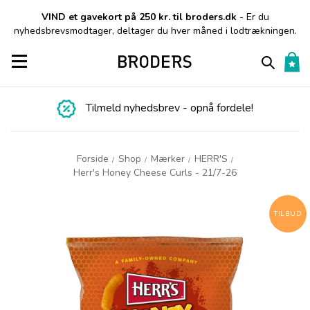
VIND et gavekort på 250 kr. til broders.dk
- Er du
nyhedsbrevsmodtager, deltager du hver måned i lodtrækningen.
Toggle navigation
Tilmeld nyhedsbrev - opnå fordele!
Forside
Shop
Mærker
HERR'S
/
/
/
/
Herr's Honey Cheese Curls - 21/7-26
TILBUD