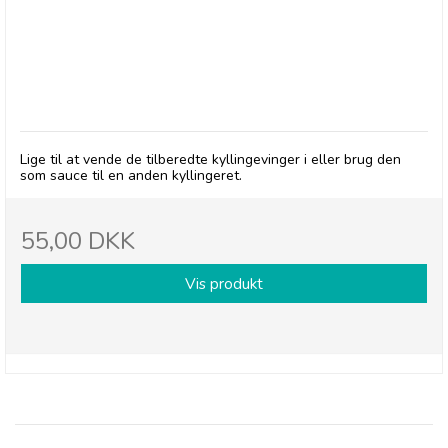
Old Texas Spicy Buffalo Wing Sauce
Lige til at vende de tilberedte kyllingevinger i eller brug den
som sauce til en anden kyllingeret.
55,00 DKK
Vis produkt