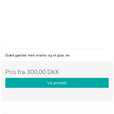
BRODERS - Gavekurv med søde/salte snacks &
vin
Glæd gæster med snacks og et glas vin
Pris fra
300,00 DKK
Vis produkt