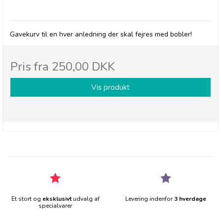
BRODERS - Det skal fejres med bobler 🥂
Gavekurv til en hver anledning der skal fejres med bobler!
Pris fra
250,00 DKK
Vis produkt
Et stort og
eksklusivt
udvalg af
Levering indenfor
3 hverdage
specialvarer