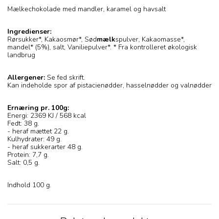
Mælkechokolade med mandler, karamel og havsalt
Ingredienser:
Rørsukker*, Kakaosmør*, Sød
mælk
spulver, Kakaomasse*,
mandel* (5%), salt, Vaniliepulver*. * Fra kontrolleret økologisk
landbrug
Allergener:
Se fed skrift.
Kan indeholde spor af pistacienødder, hasselnødder og valnødder
Ernæring pr. 100g:
Energi: 2369 KJ / 568 kcal
Fedt: 38 g.
- heraf mættet 22 g.
Kulhydrater: 49 g.
- heraf sukkerarter 48 g.
Protein: 7,7 g.
Salt: 0,5 g.
Indhold 100 g.