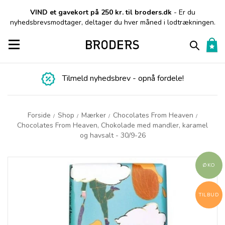
VIND et gavekort på 250 kr. til broders.dk
- Er du
nyhedsbrevsmodtager, deltager du hver måned i lodtrækningen.
Toggle navigation
Tilmeld nyhedsbrev - opnå fordele!
Forside
Shop
Mærker
Chocolates From Heaven
/
/
/
/
Chocolates From Heaven, Chokolade med mandler, karamel
og havsalt - 30/9-26
ØKO
TILBUD