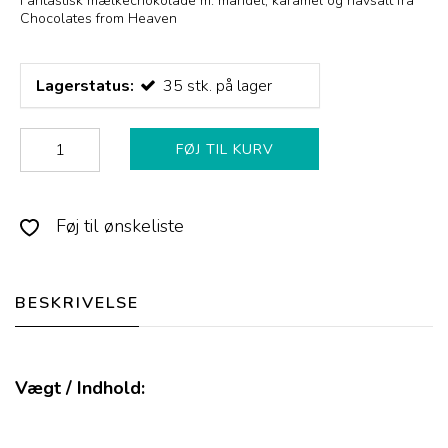
Fantastisk mælkechokolade m. mandel, karamel og havsalt fra
Chocolates from Heaven
Lagerstatus:
35
stk.
på lager
FØJ TIL KURV
Føj til ønskeliste
BESKRIVELSE
Vægt / Indhold: