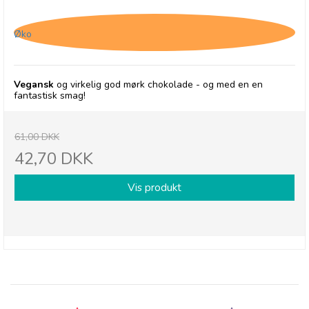
30/9-26
Øko
Vegansk
og virkelig god mørk chokolade - og med en en
fantastisk smag!
61,00 DKK
42,70 DKK
Vis produkt