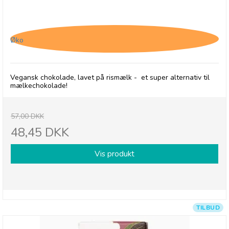
Chocolates From Heaven, Vegansk Lys Chokolade
- 30/9-26
Øko
Vegansk chokolade, lavet på rismælk - et super alternativ til
mælkechokolade!
57,00 DKK
48,45 DKK
Vis produkt
TILBUD