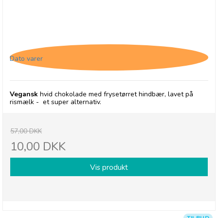
Chocolates From Heaven, Hvid chokolade med
hindbær - 31/05-26
Dato varer
Vegansk
hvid chokolade med frysetørret hindbær, lavet på
rismælk - et super alternativ.
57,00 DKK
10,00 DKK
Vis produkt