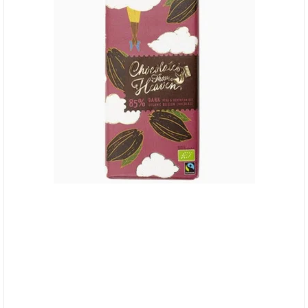
Chocolates From Heaven, 85% Mørk Chokolade -