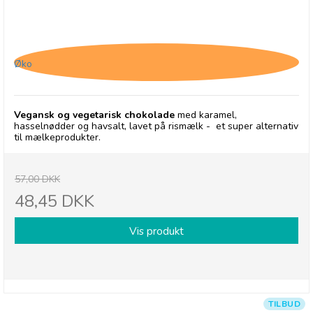
Chocolates From Heaven, Vegansk Chokolade
med Karamel, Hasselnød og Havsalt - 30/9-26
Øko
Vegansk og vegetarisk chokolade
med karamel,
hasselnødder og havsalt, lavet på rismælk - et super alternativ
til mælkeprodukter.
57,00 DKK
48,45 DKK
Vis produkt
TILBUD