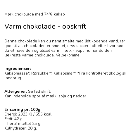
Mørk chokolade med 74% kakao
Varm chokolade - opskrift
Denne chokolade kan du nemt smelte med lidt kogende vand, rør
godt til alt chokoladen er smeltet, drys sukker i alt efter hvor sød
du vil have den og tilsæt varm mælk - vupti nu har du den
lækreste varme chokolade. Velbekomme!
Ingredienser:
Kakaomasse*, Rørsukker*, Kakaosmør*. *Fra kontrolleret økologisk
landbrug.
Allergener:
Se fed skrift.
Kan indeholde spor af mælk, soja og nødder
Ernæring pr. 100g:
Energi: 2323 KJ / 555 kcal
Fedt: 42 g.
- heraf mættet 25 g.
Kulhydrater: 28 g.