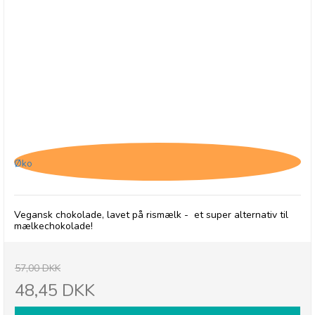
Chocolates From Heaven, Vegansk Lys Chokolade
- 30/9-26
Øko
Vegansk chokolade, lavet på rismælk - et super alternativ til
mælkechokolade!
57,00 DKK
48,45 DKK