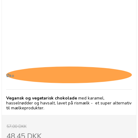
Chocolates From Heaven, Vegansk Chokolade
med Karamel, Hasselnød og Havsalt - 30/9-26
Øko
Vegansk og vegetarisk chokolade
med karamel,
hasselnødder og havsalt, lavet på rismælk - et super alternativ
til mælkeprodukter.
57,00 DKK
48,45 DKK