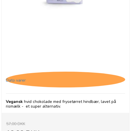
Chocolates From Heaven, Hvid chokolade med
hindbær - 31/05-26
Dato varer
Vegansk
hvid chokolade med frysetørret hindbær, lavet på
rismælk - et super alternativ.
57,00 DKK