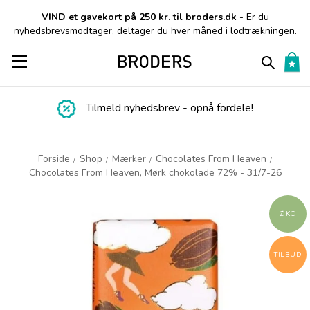
VIND et gavekort på 250 kr. til broders.dk
- Er du
nyhedsbrevsmodtager, deltager du hver måned i lodtrækningen.
Toggle navigation
Tilmeld nyhedsbrev - opnå fordele!
Forside
Shop
Mærker
Chocolates From Heaven
/
/
/
/
Chocolates From Heaven, Mørk chokolade 72% - 31/7-26
ØKO
TILBUD