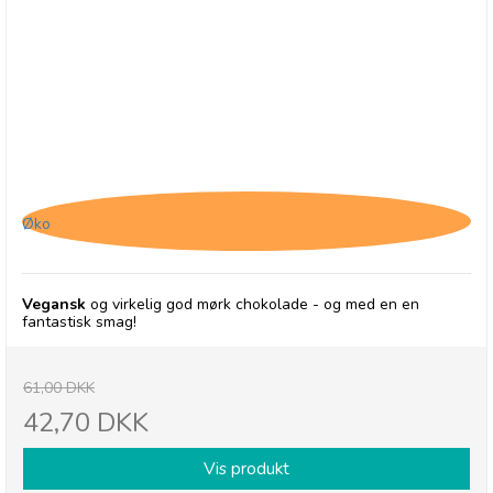
Chocolates From Heaven, 85% Mørk Chokolade -
30/9-26
Øko
Vegansk
og virkelig god mørk chokolade - og med en en
fantastisk smag!
61,00 DKK
42,70 DKK
Vis produkt