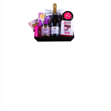
BRODERS - Det skal fejres med bobler 🥂