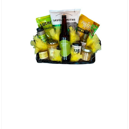
Påskekurv med Øl