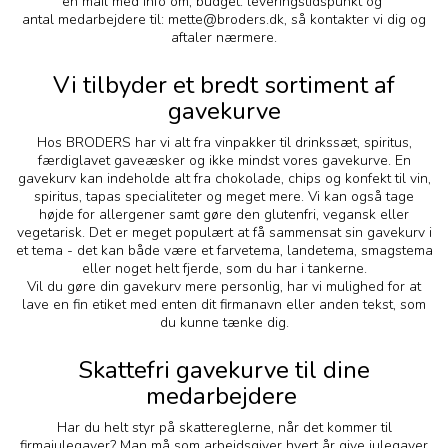
en mail med info om; budget. leveringstidspunkt og
antal medarbejdere til: mette@broders.dk, så kontakter vi dig og
aftaler nærmere.
Vi tilbyder et bredt sortiment af
gavekurve
Hos BRODERS har vi alt fra vinpakker til drinkssæt, spiritus,
færdiglavet gaveæsker og ikke mindst vores gavekurve. En
gavekurv kan indeholde alt fra chokolade, chips og konfekt til vin,
spiritus, tapas specialiteter og meget mere. Vi kan også tage
højde for allergener samt gøre den glutenfri, vegansk eller
vegetarisk. Det er meget populært at få sammensat sin gavekurv i
et tema - det kan både være et farvetema, landetema, smagstema
eller noget helt fjerde, som du har i tankerne.
Vil du gøre din gavekurv mere personlig, har vi mulighed for at
lave en fin etiket med enten dit firmanavn eller anden tekst, som
du kunne tænke dig.
Skattefri gavekurve til dine
medarbejdere
Har du helt styr på skattereglerne, når det kommer til
firmajulegaver? Man må som arbejdsgiver hvert år give julegaver