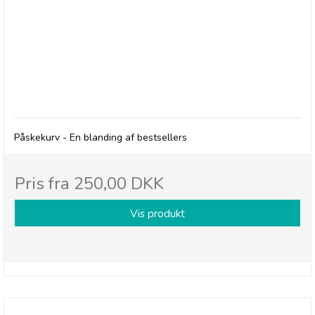
Påskekurv - Lemonade, sødt & salt
Påskekurv - En blanding af bestsellers
Pris fra
250,00 DKK
Vis produkt