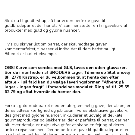
Skal du til guldbryllup, så har vi den perfekte gave til
guldbrudeparret der har alt. Vi sammensætter en fin gavekurv af
produkter med guld og gyldne nuancer.
Hvis du skriver lidt om parret, der skal modtage gaven i
kommentarfeltet, tilpasser vi indholdet til dem bedst muligt.
Billedet er blot et eksempel.
OBS! Kurve som sendes med GLS, laves den uden glasvarer.
Bor du i nærheden af BRODERS lager, Tømmerup Stationsvej
8F, 2770 Kastrup, er du velkommen til at hente den efter
aftale - i så fald kan du vælge leveringsformen "Afhent på
lager - ingen fragt" i forsendelses modulet. Ring på tlf. 25 55
62 79 og aftal hvornår du henter den.
Forkæl guldbrudeparret med en uforglemmelig gave, der afspejler
deres tidløse kærlighed og jubilæum. Vores eksklusive gavekurv,
designet med gyldne nuancer, inkluderer et udvalg af delikate
gourmetprodukter og lækkerrier, der er perfekte til parret, der har
alt. Hver detalje er nøje udvalgt for at skabe en fejring af deres
unikke rejse sammen. Denne perfekte gave til guldbrudeparret er
ikke blot en hyldest til deres forening, men en invitation til at nyde