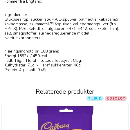
kommer fra England.
Ingredienser:
Glukosesirup, sukker, sødMÆLKspulver, palmeolie, kakaosmør,
kakaomasse, skummetMÆLKspulver, vallepermeatpulver (fra
MÆLK), MÆLKefedt, emulgatorer, E471, E442, solsikkelecithin),
salt, smagsstoffer, surhedsregulerende middel (
Natriumkarbonater)
Næringsindhold pr. 100 gram:
Energi 1892kj / 450kcal.
Fedt: 16g. - Heraf mættede fedtsyrer: 8,5g.
Kulhydrater: 71g. - Heraf sukkerarter: 48g.
Protein: 4g. - salt: 0,49g.
Relaterede produkter
TILBUD
UDSOLGT