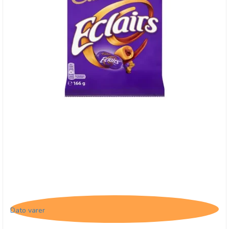
Cadbury Eclairs - BB 28/3-16
Dato varer