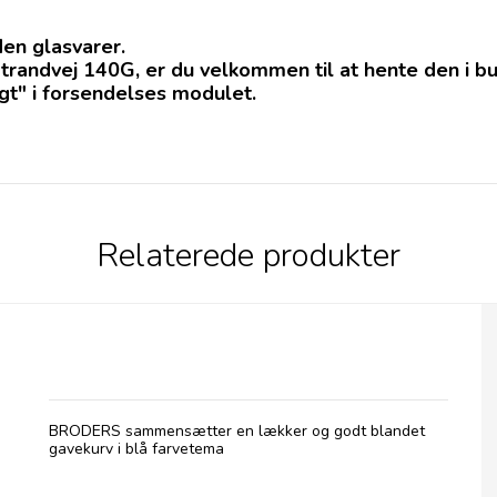
en glasvarer.
ndvej 140G, er du velkommen til at hente den i buti
agt" i forsendelses modulet.
Relaterede produkter
Gavekurv i Farvetema - Blå
BRODERS sammensætter en lækker og godt blandet
gavekurv i blå farvetema