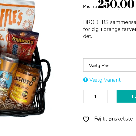
250,00
Pris fra
BRODERS sammensætt
for dig, i orange far
det.
Vælg Pris
Vælg Variant
F
Føj til ønskeliste