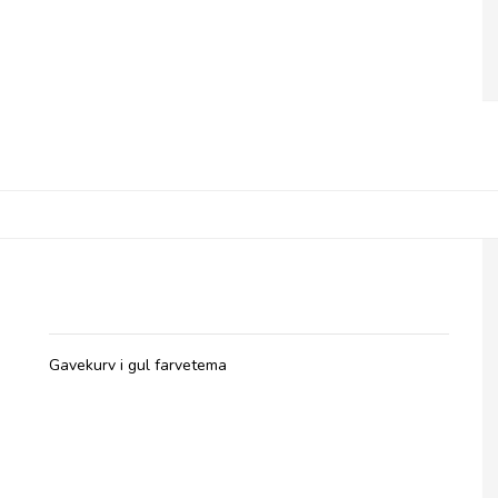
Gavekurv i Farvetema - Gul
Gavekurv i gul farvetema