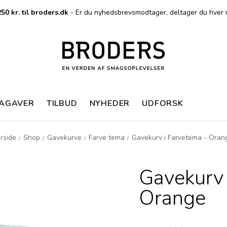
50 kr. til broders.dk
- Er du nyhedsbrevsmodtager, deltager du hver 
MAGAVER
TILBUD
NYHEDER
UDFORSK
rside
Shop
Gavekurve
Farve tema
Gavekurv i Farvetema - Oran
/
/
/
/
Gavekurv 
Orange