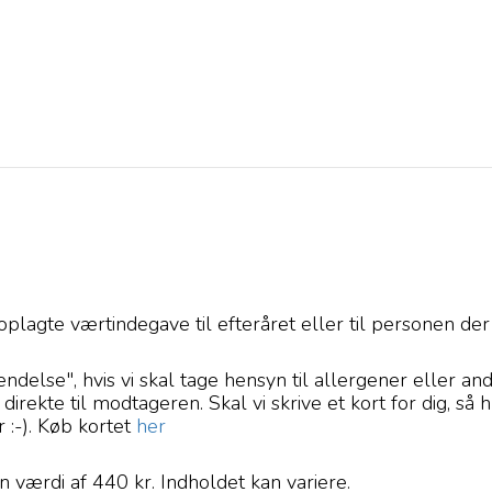
agte værtindegave til efteråret eller til personen der
delse", hvis vi skal tage hensyn til allergener eller an
en direkte til modtageren. Skal vi skrive et kort for dig, s
r :-). Køb kortet
her
 værdi af 440 kr. Indholdet kan variere.