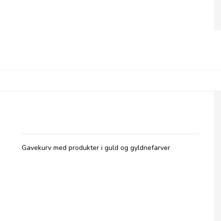
Gavekurv i Farvetema - Guld
Gavekurv med produkter i guld og gyldnefarver