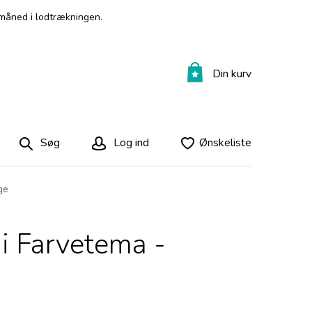
måned i lodtrækningen.
Din kurv
Søg
Log ind
Ønskeliste
ge
i Farvetema -