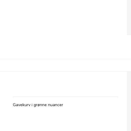
Gavekurv i Farvetema - Grøn
Gavekurv i grønne nuancer