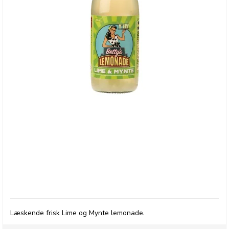
Betty's Lemonade, flaske - Lime & Mynte
Læskende frisk Lime og Mynte lemonade.