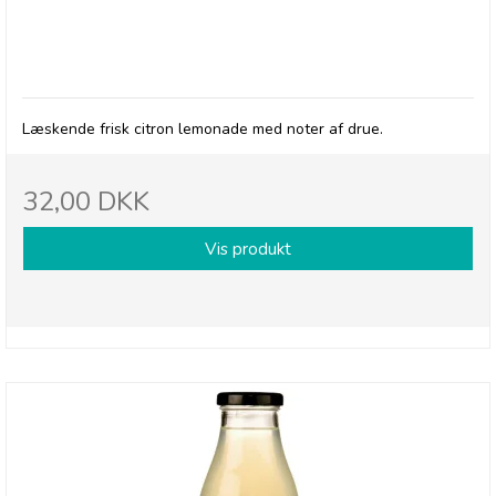
Betty's Lemonade, flaske - Classic
Læskende frisk citron lemonade med noter af drue.
32,00 DKK
Vis produkt