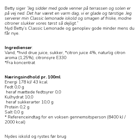
Betty siger
”Jeg sidder med gode venner på terrassen og solen er
på vej ned. Det har været en varm dag, vi er glade og tørstige. Jeg
serverer min Classic lemonade iskold og smagen af friske, modne
citroner slukker vores tørst så dejligt.”
Nyd Betty’s Classic Lemonade og genoplev gode minder mens du
får nye.
Ingredienser
:
Vand, *hvid drue juice, sukker, *citron juice 4%, naturlig citron
aroma (1,25%), citronsyre E330
*Fra koncentrat
Næringsindhold pr. 100ml
Energi 178 kJ/ 43 kcal
Fedt 0,0 g
heraf mættede fedtsyrer 0,0
Kulhydrat 10,0
heraf sukkerarter 10,0 g
Protein 0,2 g
Salt 0,0 g
* Referenceindtag for en voksen gennemsitsperson (8400 kJ /
2000 kcal)
Nydes iskold og rystes før brug