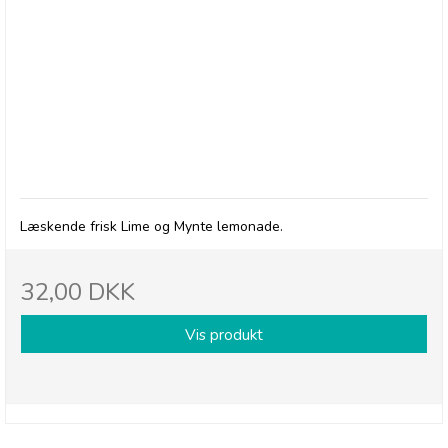
Betty's Lemonade, flaske - Lime & Mynte
Læskende frisk Lime og Mynte lemonade.
32,00 DKK
Vis produkt