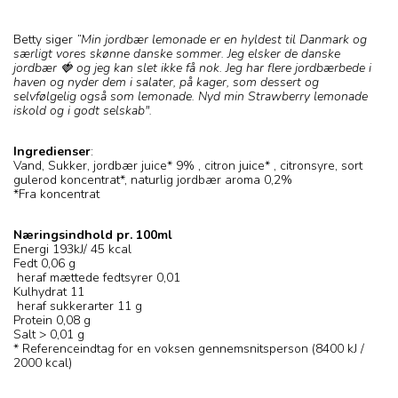
Betty siger
”Min jordbær lemonade er en hyldest til Danmark og
særligt vores skønne danske sommer. Jeg elsker de danske
jordbær 🍓 og jeg kan slet ikke få nok. Jeg har flere jordbærbede i
haven og nyder dem i salater, på kager, som dessert og
selvfølgelig også som lemonade. Nyd min Strawberry lemonade
iskold og i godt selskab".
Ingredienser
:
Vand, Sukker, jordbær juice* 9% , citron juice* , citronsyre, sort
gulerod koncentrat*, naturlig jordbær aroma 0,2%
*Fra koncentrat
Næringsindhold pr. 100ml
Energi 193kJ/ 45 kcal
Fedt 0,06 g
heraf mættede fedtsyrer 0,01
Kulhydrat 11
heraf sukkerarter 11 g
Protein 0,08 g
Salt > 0,01 g
* Referenceindtag for en voksen gennemsnitsperson (8400 kJ /
2000 kcal)