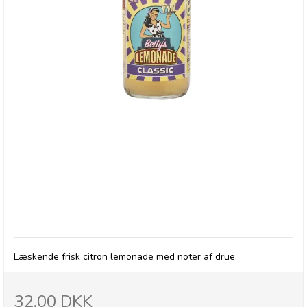
Betty's Lemonade, flaske - Classic
Læskende frisk citron lemonade med noter af drue.
32,00 DKK