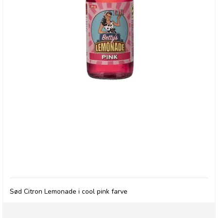
Betty's Lemonade, flaske - Pink
Sød Citron Lemonade i cool pink farve