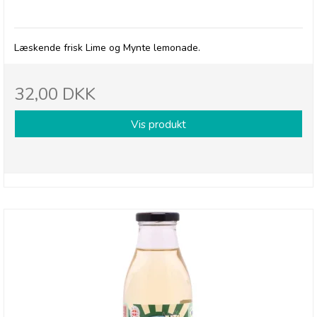
Betty's Lemonade, flaske - Lime & Mynte
Læskende frisk Lime og Mynte lemonade.
32,00 DKK
Vis produkt