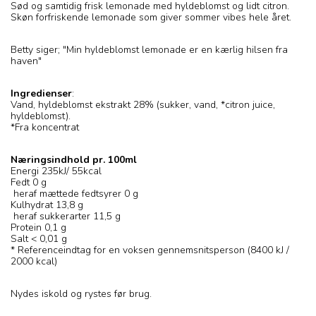
Sød og samtidig frisk lemonade med hyldeblomst og lidt citron.
Skøn forfriskende lemonade som giver sommer vibes hele året.
Betty siger; "Min hyldeblomst lemonade er en kærlig hilsen fra
haven"
Ingredienser
:
Vand, hyldeblomst ekstrakt 28% (sukker, vand, *citron juice,
hyldeblomst).
*Fra koncentrat
Næringsindhold pr. 100ml
Energi 235kJ/ 55kcal
Fedt 0 g
heraf mættede fedtsyrer 0 g
Kulhydrat 13,8 g
heraf sukkerarter 11,5 g
Protein 0,1 g
Salt < 0,01 g
* Referenceindtag for en voksen gennemsnitsperson (8400 kJ /
2000 kcal)
Nydes iskold og rystes før brug.