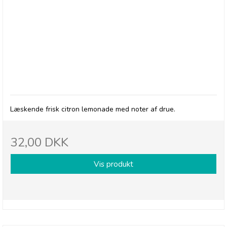
Betty's Lemonade, flaske - Classic
Læskende frisk citron lemonade med noter af drue.
32,00 DKK
Vis produkt