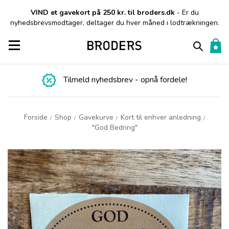
VIND et gavekort på 250 kr. til broders.dk
- Er du
nyhedsbrevsmodtager, deltager du hver måned i lodtrækningen.
Toggle navigation
Tilmeld nyhedsbrev - opnå fordele!
Forside
Shop
Gavekurve
Kort til enhver anledning
/
/
/
/
"God Bedring"