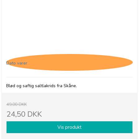
Lakritsbolaget Salt lakrids i pose - 1/5-26
Dato varer
Blød og saftig saltlakrids fra Skåne.
49,00 DKK
24,50 DKK
Vis produkt