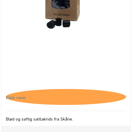
Lakritsbolaget - Sød lakrids i pose - 1/6-26
Dato varer
Blød og saftig saltlakrids fra Skåne.