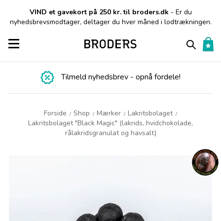
VIND et gavekort på 250 kr. til broders.dk
- Er du
nyhedsbrevsmodtager, deltager du hver måned i lodtrækningen.
Toggle navigation
Tilmeld nyhedsbrev - opnå fordele!
Forside
Shop
Mærker
Lakritsbolaget
/
/
/
/
Lakritsbolaget "Black Magic" (lakrids, hvidchokolade,
rålakridsgranulat og havsalt)