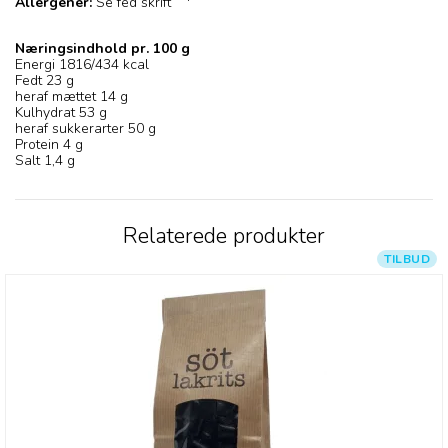
Allergener:
Se fed skrift '
Næringsindhold pr. 100 g
Energi 1816/434 kcal
Fedt 23 g
heraf mættet 14 g
Kulhydrat 53 g
heraf sukkerarter 50 g
Protein 4 g
Salt 1,4 g
Relaterede produkter
TILBUD