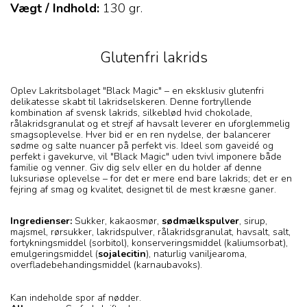
Vægt / Indhold:
130
gr.
Glutenfri lakrids
Oplev Lakritsbolaget "Black Magic" – en eksklusiv glutenfri
delikatesse skabt til lakridselskeren. Denne fortryllende
kombination af svensk lakrids, silkeblød hvid chokolade,
rålakridsgranulat og et strejf af havsalt leverer en uforglemmelig
smagsoplevelse. Hver bid er en ren nydelse, der balancerer
sødme og salte nuancer på perfekt vis. Ideel som gaveidé og
perfekt i gavekurve, vil "Black Magic" uden tvivl imponere både
familie og venner. Giv dig selv eller en du holder af denne
luksuriøse oplevelse – for det er mere end bare lakrids; det er en
fejring af smag og kvalitet, designet til de mest kræsne ganer.
Ingredienser:
Sukker, kakaosmør,
sødmælkspulver
, sirup,
majsmel, rørsukker, lakridspulver, rålakridsgranulat, havsalt, salt,
fortykningsmiddel (sorbitol), konserveringsmiddel (kaliumsorbat),
emulgeringsmiddel (
sojalecitin
), naturlig vaniljearoma,
overfladebehandingsmiddel (karnaubavoks).
Kan indeholde spor af nødder.