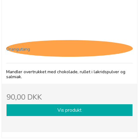
Lakritsbolaget - Almond Allure (mandler med
hvid chokolade og salmiak)
Orangutang
Mandler overtrukket med chokolade, rullet i lakridspulver og
salmiak.
90,00 DKK
Vis produkt