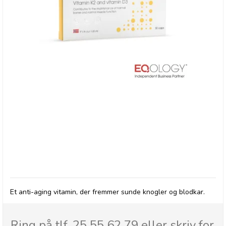
Særlig fokus på Vitamin K2 & D3
Et anti-aging vitamin, der fremmer sunde knogler og blodkar.
Ring på tlf. 25 55 62 79 eller skriv for