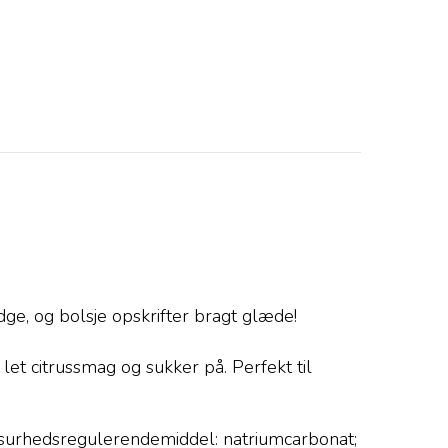
dge, og bolsje opskrifter bragt glæde!
et citrussmag og sukker på. Perfekt til
e; surhedsregulerendemiddel: natriumcarbonat;