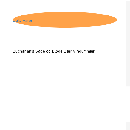
Buchanan's Forest Fruit Jellies, 28/2-26
Dato varer
Buchanan's Søde og Bløde Bær Vingummier.
Buchanan's Chocolate Dipped Fudge