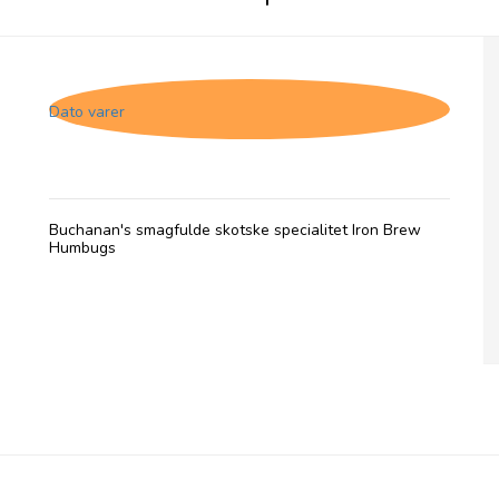
Buchanan's Iron Brew Humbugs, 31/3-26
Dato varer
Buchanan's smagfulde skotske specialitet Iron Brew
Humbugs