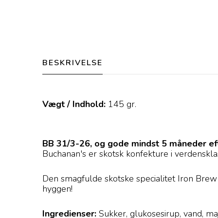
BESKRIVELSE
Vægt / Indhold:
145
gr.
BB 31/3-26, og gode mindst 5 måneder eft
Buchanan's er skotsk konfekture i verdensklas
Den smagfulde skotske specialitet Iron Brew P
hyggen!
Ingredienser:
Sukker, glukosesirup, vand, maj