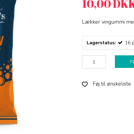
10,00 DK
Lækker vingummi med 
Lagerstatus:
16
p
F
Føj til ønskeliste