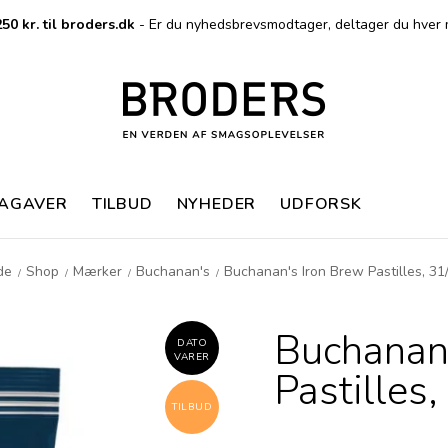
50 kr. til broders.dk
- Er du nyhedsbrevsmodtager, deltager du hver 
MAGAVER
TILBUD
NYHEDER
UDFORSK
de
Shop
Mærker
Buchanan's
Buchanan's Iron Brew Pastilles, 31
/
/
/
/
Buchanan
DATO
VARER
Pastilles
TILBUD