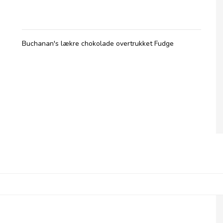
Buchanan's lækre chokolade overtrukket Fudge
Buchanan's Forest Fruit Jellies