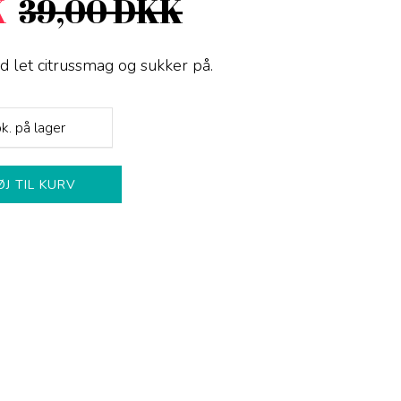
K
39,00 DKK
let citrussmag og sukker på.
k.
på lager
ØJ TIL KURV