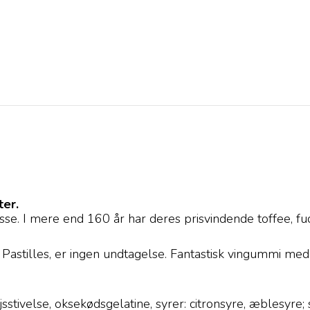
er.
se. I mere end 160 år har deres prisvindende toffee, fu
astilles, er ingen undtagelse. Fantastisk vingummi med l
sstivelse, oksekødsgelatine, syrer: citronsyre, æblesyr