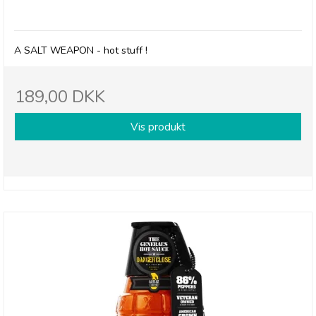
The Generals - A salt weapon
A SALT WEAPON - hot stuff !
189,00 DKK
Vis produkt