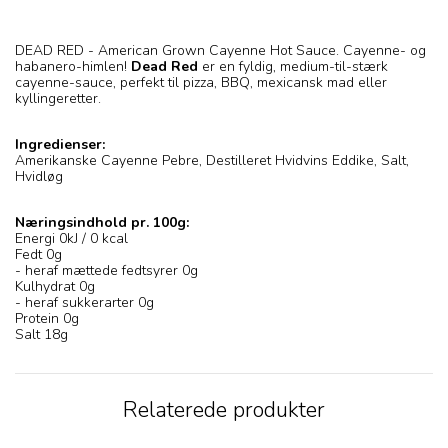
DEAD RED - American Grown Cayenne Hot Sauce. Cayenne- og
habanero-himlen!
Dead Red
er en fyldig, medium-til-stærk
cayenne-sauce, perfekt til pizza, BBQ, mexicansk mad eller
kyllingeretter.
Ingredienser:
Amerikanske Cayenne Pebre, Destilleret Hvidvins Eddike, Salt,
Hvidløg
Næringsindhold pr. 100g:
Energi 0kJ / 0 kcal
Fedt 0g
- heraf mættede fedtsyrer 0g
Kulhydrat 0g
- heraf sukkerarter 0g
Protein 0g
Salt 18g
Relaterede produkter