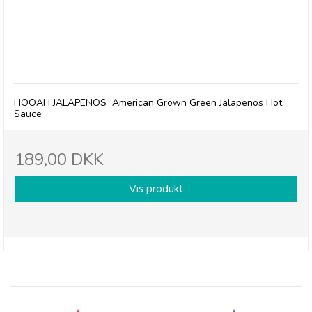
The Generals - Hooah Jalapenos American Grown
Green Jalapenos Hot Sauce
HOOAH JALAPENOS American Grown Green Jalapenos Hot
Sauce
189,00 DKK
Vis produkt