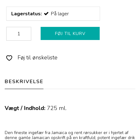
Lagerstatus:
På lager
FØJ TIL KURV
Føj til ønskeliste
BESKRIVELSE
Vægt / Indhold:
725
ml.
Den fineste ingefær fra Jamaica og rent rørsukker er i hjertet af
denne gamle Jamaican opskrift på en kraftfuld, potent ingefær drik