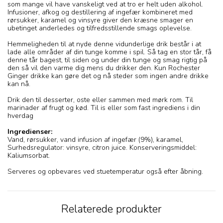
som mange vil have vanskeligt ved at tro er helt uden alkohol.
Infusioner, afkog og destillering af ingefær kombineret med
rørsukker, karamel og vinsyre giver den kræsne smager en
ubetinget anderledes og tilfredsstillende smags oplevelse.
Hemmeligheden til at nyde denne vidunderlige drik består i at
lade alle områder af din tunge komme i spil. Så tag en stor tår, få
denne tår bagest, til siden og under din tunge og smag rigtig på
den så vil den varme dig mens du drikker den. Kun Rochester
Ginger drikke kan gøre det og nå steder som ingen andre drikke
kan nå.
Drik den til desserter, oste eller sammen med mørk rom. Til
marinader af frugt og kød. Til is eller som fast ingrediens i din
hverdag
Ingredienser:
Vand, rørsukker, vand infusion af ingefær (9%), karamel,
Surhedsregulator: vinsyre, citron juice. Konserveringsmiddel:
Kaliumsorbat.
Serveres og opbevares ved stuetemperatur også efter åbning.
Relaterede produkter