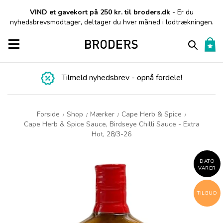
VIND et gavekort på 250 kr. til broders.dk
- Er du
nyhedsbrevsmodtager, deltager du hver måned i lodtrækningen.
Toggle navigation
Tilmeld nyhedsbrev - opnå fordele!
Forside
Shop
Mærker
Cape Herb & Spice
/
/
/
/
Cape Herb & Spice Sauce, Birdseye Chilli Sauce - Extra
Hot, 28/3-26
DATO
VARER
TILBUD