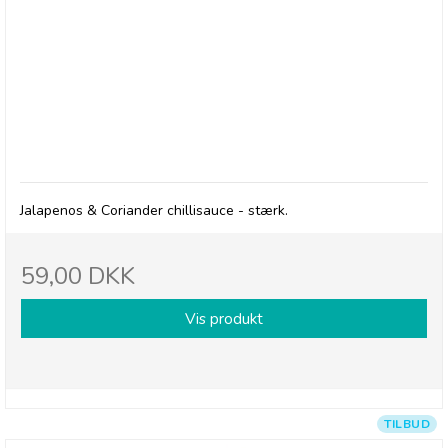
Cape Herb & Spice Sauce, Jalapenos & Coriander
Chilli Sauce - Hot - 14/1-27
Jalapenos & Coriander chillisauce - stærk.
59,00 DKK
Vis produkt
TILBUD