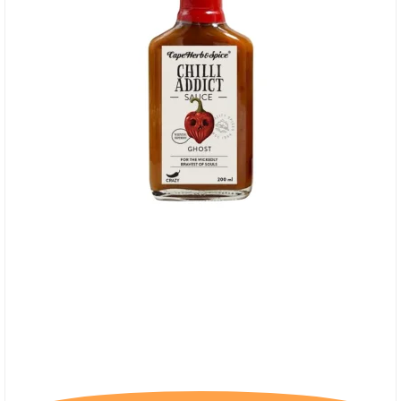
Cape Herb & Spice Sauce, Ghost Sauce - Extra
Hot, 28/3-26