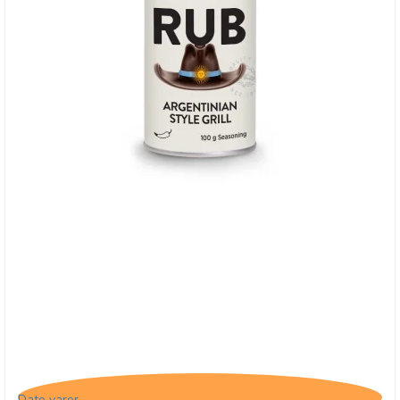
Cape Herb & Spice RUB Argentinian Style Grill,
24/1-26
Dato varer