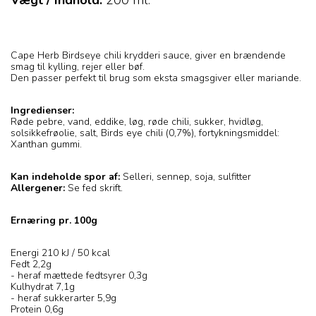
Vægt / Indhold:
200
ml.
Cape Herb Birdseye chili krydderi sauce, giver en brændende
smag til kylling, rejer eller bøf.
Den passer perfekt til brug som eksta smagsgiver eller mariande.
Ingredienser:
Røde pebre, vand, eddike, løg, røde chili, sukker, hvidløg,
solsikkefrøolie, salt, Birds eye chili (0,7%), fortykningsmiddel:
Xanthan gummi.
Kan indeholde spor af:
Selleri, sennep, soja, sulfitter
Allergener:
Se fed skrift.
Ernæring pr. 100g
Energi 210 kJ / 50 kcal
Fedt 2,2g
- heraf mættede fedtsyrer 0,3g
Kulhydrat 7,1g
- heraf sukkerarter 5,9g
Protein 0,6g