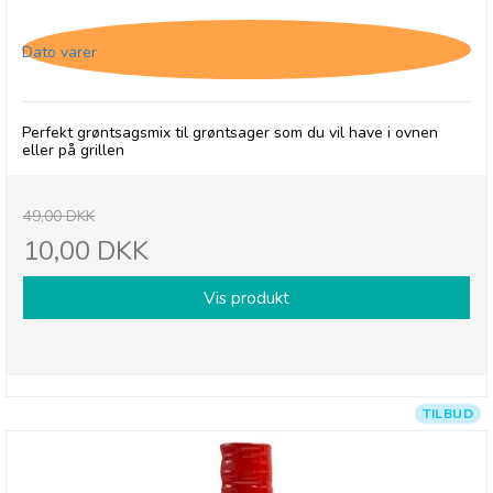
Cape Herb & Spice Veggie, Roast, 26/4-26
Dato varer
Perfekt grøntsagsmix til grøntsager som du vil have i ovnen
eller på grillen
49,00 DKK
10,00 DKK
Vis produkt
TILBUD