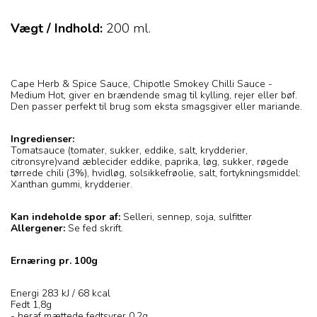
Vægt / Indhold:
200
ml.
Cape Herb & Spice Sauce, Chipotle Smokey Chilli Sauce -
Medium Hot, giver en brændende smag til kylling, rejer eller bøf.
Den passer perfekt til brug som eksta smagsgiver eller mariande.
Ingredienser:
Tomatsauce (tomater, sukker, eddike, salt, krydderier,
citronsyre)vand æblecider eddike, paprika, løg, sukker, røgede
tørrede chili (3%), hvidløg, solsikkefrøolie, salt, fortykningsmiddel:
Xanthan gummi, krydderier.
Kan indeholde spor af:
Selleri, sennep, soja, sulfitter
Allergener:
Se fed skrift.
Ernæring pr. 100g
Energi 283 kJ / 68 kcal
Fedt 1,8g
- heraf mættede fedtsyrer 0,2g