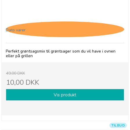
Cape Herb & Spice Veggie, Roast, 26/4-26
Dato varer
Perfekt grøntsagsmix til grøntsager som du vil have i ovnen
eller på grillen
49,00 DKK
10,00 DKK
Vis produkt
TILBUD