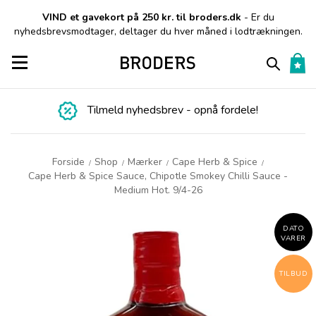
VIND et gavekort på 250 kr. til broders.dk
- Er du
nyhedsbrevsmodtager, deltager du hver måned i lodtrækningen.
Toggle navigation
Tilmeld nyhedsbrev - opnå fordele!
Forside
Shop
Mærker
Cape Herb & Spice
/
/
/
/
Cape Herb & Spice Sauce, Chipotle Smokey Chilli Sauce -
Medium Hot. 9/4-26
DATO
VARER
TILBUD