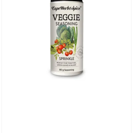
Cape Herb & Spice Veggie, Sprinkles, 17/4-26