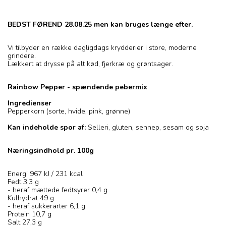
BEDST FØREND 28.08.25 men kan bruges længe efter.
Vi tilbyder en række dagligdags krydderier i store, moderne
grindere.
Lækkert at drysse på alt kød, fjerkræ og grøntsager.
Rainbow Pepper - spændende pebermix
Ingredienser
Pepperkorn (sorte, hvide, pink, grønne)
Kan indeholde spor af:
Selleri, gluten, sennep, sesam og soja
Næringsindhold pr. 100g
Energi 967 kJ / 231 kcal
Fedt 3,3 g
- heraf mættede fedtsyrer 0,4 g
Kulhydrat 49 g
- heraf sukkerarter 6,1 g
Protein 10,7 g
Salt 27,3 g