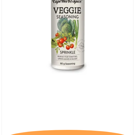
Cape Herb & Spice Veggie, Sprinkles, 17/4-26