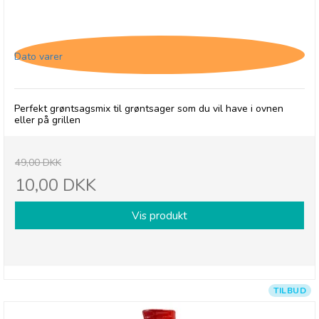
Cape Herb & Spice Veggie, Roast, 26/4-26
Dato varer
Perfekt grøntsagsmix til grøntsager som du vil have i ovnen
eller på grillen
49,00 DKK
10,00 DKK
Vis produkt
TILBUD