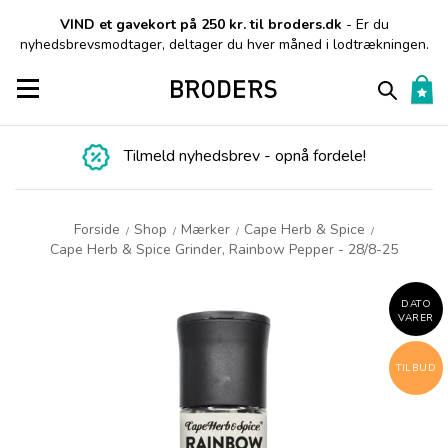
VIND et gavekort på 250 kr. til broders.dk
- Er du
nyhedsbrevsmodtager, deltager du hver måned i lodtrækningen.
Toggle navigation
Tilmeld nyhedsbrev - opnå fordele!
Forside
Shop
Mærker
Cape Herb & Spice
/
/
/
/
Cape Herb & Spice Grinder, Rainbow Pepper - 28/8-25
DATO
VARER
TILBUD