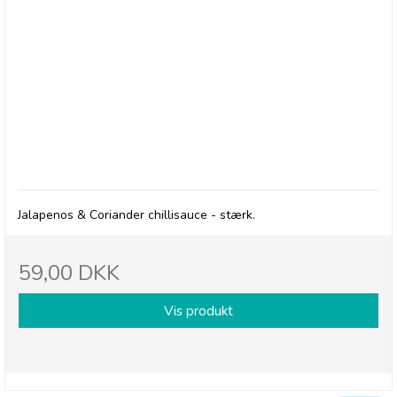
Cape Herb & Spice Sauce, Jalapenos & Coriander
Chilli Sauce - Hot - 14/1-27
Jalapenos & Coriander chillisauce - stærk.
59,00 DKK
Vis produkt