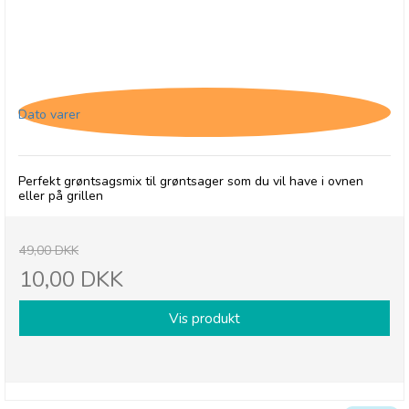
Cape Herb & Spice Veggie, Roast, 26/4-26
Dato varer
Perfekt grøntsagsmix til grøntsager som du vil have i ovnen
eller på grillen
49,00 DKK
10,00 DKK
Vis produkt