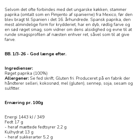
Selvom det ofte forbindes med det ungarske køkken, stammer
paprika (omtalt som en Pimjento af spanierne) fra Mexico, før den
blev bragt til Spanien i det 16. århundrede. Spansk paprika, den
mest almindelige form for krydderiet, har en dyb, rødlig farve og
en sød røget smag, som vidner om dens alsidighed og evne til at
runde smagsprofilen af ​​næsten enhver ret, såvel som til at give
farve.
BB. 1/3-26 - God længe efter.
Ingredienser:
Røget paprika (100%)
Allergener:
Se fed skrift, Gluten fri. Produceret på en fabrik der
håndterer selleri, kokosnød, mel (gluten), sennep, soja, sesam og
sulfitter.
Ernæring pr. 100g
Energi 1443 kJ / 349
Fedt 17 g
- heraf mættede fedtsyrer 2,2 g
Kulhydrat 13 g
- heraf sukkerarter 5,2 g