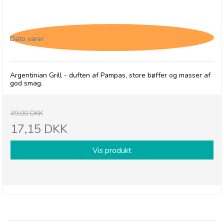
Cape Herb & Spice RUB Argentinian Style Grill,
24/1-26
Dato varer
Argentinian Grill - duften af Pampas, store bøffer og masser af
god smag.
49,00 DKK
17,15 DKK
Vis produkt