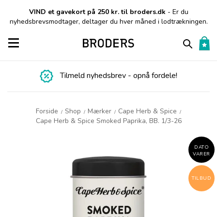
VIND et gavekort på 250 kr. til broders.dk
- Er du
nyhedsbrevsmodtager, deltager du hver måned i lodtrækningen.
Toggle navigation
Tilmeld nyhedsbrev - opnå fordele!
Forside
Shop
Mærker
Cape Herb & Spice
/
/
/
/
Cape Herb & Spice Smoked Paprika, BB. 1/3-26
DATO
VARER
TILBUD